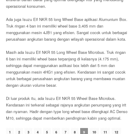
operasional konsumen.
Ada juga Isuzu Elf NKR 55 long Wheel Base aplikasi Alumunium Box.
Truk ringan 4 ban ini memiliki wheel base 3,405 mm dan
menggunakan mesin 4JB1 yang efisien. Sangat cocok untuk berbagai
perusahaan angkutan barang dengan wilayah operasional dalam kota.
Masih ada Isuzu Elf NKR 55 Long Wheel Base Microbus. Truk ringan
6 ban ini memiliki wheel base terpanjang di kelasnya (4.175 mm),
sehingga dapat menggunakan aolikasi box lebih dari 5 mm dan
menggunakan mesin 4HG1 yang efisien. Kendaraan ini sangat cocok
untuk berbagai perusahaan angkutan barang yang membawa muatan
dengan ukuran volume besar.
Di luar produk itu, ada Isuzu Elf NKR 55 Wheel Base Microbus.
Kendaraan ini terkenal sebagai rajanya angkutan penumpang yang irit
dan nyaman. Hadir dengan type long wheel base dilengkapi AC Denso
M10, sehingga dapat memberikan pendinginan kabin yang optimal.
1
2
3
4
5
6
7
8
9
10
11
12