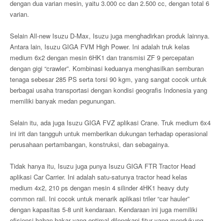
dengan dua varian mesin, yaitu 3.000 cc dan 2.500 cc, dengan total 6
varian.
Selain All-new Isuzu D-Max, Isuzu juga menghadirkan produk lainnya.
Antara lain, Isuzu GIGA FVM High Power. Ini adalah truk kelas
medium 6x2 dengan mesin 6HK1 dan transmisi ZF 9 percepatan
dengan gigi “crawler”. Kombinasi keduanya menghasilkan semburan
tenaga sebesar 285 PS serta torsi 90 kgm, yang sangat cocok untuk
berbagai usaha transportasi dengan kondisi geografis Indonesia yang
memiliki banyak medan pegunungan.
Selain itu, ada juga Isuzu GIGA FVZ aplikasi Crane. Truk medium 6x4
ini irit dan tangguh untuk memberikan dukungan terhadap operasional
perusahaan pertambangan, konstruksi, dan sebagainya.
Tidak hanya itu, Isuzu juga punya Isuzu GIGA FTR Tractor Head
aplikasi Car Carrier. Ini adalah satu-satunya tractor head kelas
medium 4x2, 210 ps dengan mesin 4 silinder 4HK1 heavy duty
common rail. Ini cocok untuk menarik aplikasi triler “car hauler”
dengan kapasitas 5-8 unit kendaraan. Kendaraan ini juga memiliki
efisiensi bahan bakar yang optimal dilengkapi fitur yang mendukung