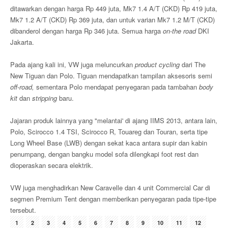
ditawarkan dengan harga Rp 449 juta, Mk7 1.4 A/T (CKD) Rp 419 juta,
Mk7 1.2 A/T (CKD) Rp 369 juta, dan untuk varian Mk7 1.2 M/T (CKD)
dibanderol dengan harga Rp 346 juta. Semua harga
on-the road
DKI
Jakarta.
Pada ajang kali ini, VW juga meluncurkan
product cycling
dari The
New Tiguan dan Polo. Tiguan mendapatkan tampilan aksesoris semi
off-road,
sementara Polo mendapat penyegaran pada tambahan
body
kit
dan
stripping
baru.
Jajaran produk lainnya yang "melantai' di ajang IIMS 2013, antara lain,
Polo, Scirocco 1.4 TSI, Scirocco R, Touareg dan Touran, serta tipe
Long Wheel Base (LWB) dengan sekat kaca antara supir dan kabin
penumpang, dengan bangku model sofa dilengkapi foot rest dan
dioperaskan secara elektrik.
VW juga menghadirkan New Caravelle dan 4 unit Commercial Car di
segmen Premium Tent dengan memberikan penyegaran pada tipe-tipe
tersebut.
1
2
3
4
5
6
7
8
9
10
11
12