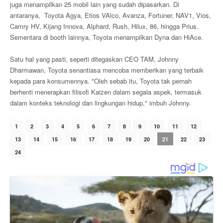
juga menampilkan 25 mobil lain yang sudah dipasarkan. Di
antaranya, Toyota Agya, Etios VAlco, Avanza, Fortuner, NAV1, Vios,
Camry HV, Kijang Innova, Alphard, Rush, Hilux, 86, hingga Prius.
Sementara di booth lainnya, Toyota menampilkan Dyna dan HiAce.
Satu hal yang pasti, seperti ditegaskan CEO TAM, Johnny
Dharmawan, Toyota senantiasa mencoba memberikan yang terbaik
kepada para konsumennya. "Oleh sebab itu, Toyota tak pernah
berhenti menerapkan filisofi Kaizen dalam segala aspek, termasuk
dalam konteks teknologi dan lingkungan hidup," imbuh Johnny.
1
2
3
4
5
6
7
8
9
10
11
12
13
14
15
16
17
18
19
20
21
22
23
24