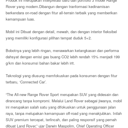
Produk ini merupakan interpretasi baru dari portfolio 3 model Range
Rover yang modern.Dibangun dengan tranformasi kedinamisan
berkendara on-road dengan fitur all-terrain terbaik yang memberikan
kemampuan luas.
Mobil ini Dibuat dengan detail, mewah, dan dengan interior fleksibel
yang memiliki konfigurasi pilihan tempat duduk 5+2.
Bobotnya yang lebih ringan, menawarkan ketangkasan dan performa
dahsyat dengan emisi gas buang CO2 lebih rendah 15% menjadi 199
g/km dan konsumsi bahan bakar lebih irit.
Teknologi yang diusung memfokuskan pada konsumen dengan fitur
terbaru, ‘Connected Car’.
“The All-new Range Rover Sport merupakan SUV yang didesain dan
dirancang tanpa kompromi. Melalui Land Rover sebagai jiwanya, mobil
ini merupakan salah satu yang difokuskan untuk penggunaan jalan
raya, tanpa melupakan kemampuan off-road yang menakjubkan. Inilah
SUV premium tercepat, terlincah, dan paling responsif yang pernah
dibuat Land Rover,” ujar Darwin Maspolim, Chief Operating Officer