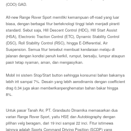
(COO) GAD.
All-new Range Rover Sport memiliki kemampuan off-road yang luar
biasa, dengan berbagai fitur berteknologi tinggi telah menjadi piranti
standard. Sebut saja, Hill Descent Control (HDC), Hill Start Assist
(HSA), Electronic Traction Control (ETC), Dynamic Stability Control
(DSC), Roll Stability Control (RSC), hingga E-Differential, Air
Suspension. Semua fitur tersebut membuat kendaraan melaju di
jalanan dengan kondisi penuh kerikil, rumput, bersalju, lumpur ataupun
pasir tetap nyaman, aman, dan mengasyikan.
Mobil ini sistem Stop/Start button sehingga konsumsi bahan bakarnya
lebih irit sampai 7%. Desain yang lebih aerodinamis dengan coefficient
drag 0,34 juga akan memberikanpenghematan bahan bakar hingga
8%.
Untuk pasar Tanah Air, PT. Grandauto Dinamika memasarkan dua
varian Range Rover Sport, yaitu HSE dan Autobiography dengan
pilihan velg beragam, dari 19 inci sampai 22 inci. Fitur istimewa
lainnya adalah Sports Command Driving Position (SCDP) yang