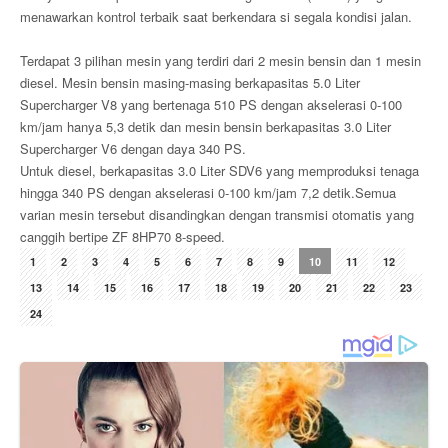
menawarkan kontrol terbaik saat berkendara si segala kondisi jalan.
Terdapat 3 pilihan mesin yang terdiri dari 2 mesin bensin dan 1 mesin
diesel. Mesin bensin masing-masing berkapasitas 5.0 Liter
Supercharger V8 yang bertenaga 510 PS dengan akselerasi 0-100
km/jam hanya 5,3 detik dan mesin bensin berkapasitas 3.0 Liter
Supercharger V6 dengan daya 340 PS.
Untuk diesel, berkapasitas 3.0 Liter SDV6 yang memproduksi tenaga
hingga 340 PS dengan akselerasi 0-100 km/jam 7,2 detik.Semua
varian mesin tersebut disandingkan dengan transmisi otomatis yang
canggih bertipe ZF 8HP70 8-speed.
1
2
3
4
5
6
7
8
9
10
11
12
13
14
15
16
17
18
19
20
21
22
23
24