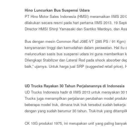
Hino Luncurkan Bus Suspensi Udara
PT Hino Motor Sales Indonesia (HMSI) meramaikan IIMS 201
dilakukan secara resmi pada hari pertama IIMS 2013, 19 Septe
Director HMSI Shinji Yamasaki dan Santiko Wardoyo, dan Assis
Bus dengan mesin Common Rail J08E-VT (285 PS / 91 Kgm) in
kenyamanan tinggi dan kemudahan dalam perawatan. Hal itu d
meluncurkan sasis bus suspensi udara ini guna memberikan 
Dilengkapi Stabilizer dan Lateral Rod pada shock absorber d
baik,” ujarnya. Untuk harga jual SRP (suggested retail price)
UD Trucks Rayakan 30 Tahun Perjalanannya di Indonesia
UD Trucks Indonesia hadir di IIMS 2013 untuk merayakan 30 
Trucks juga menampilkan perjalanan perubahan model produk
beberapa model truk, dimana truk truk tersebut sudah bekerja 
dengan yang sudah berumur 30 tahun. Truk-truk yang ditampilka
CK 10G produksi 1975, ini merupakan unit yang paling banya