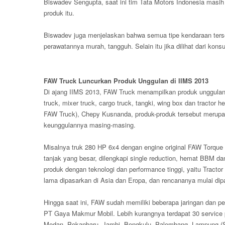
Biswadev Sengupta, saat ini tim Tata Motors Indonesia masih 
produk itu.
Biswadev juga menjelaskan bahwa semua tipe kendaraan terse
perawatannya murah, tangguh. Selain itu jika dilihat dari konsu
FAW Truck Luncurkan Produk Unggulan di IIMS 2013
Di ajang IIMS 2013, FAW Truck menampilkan produk unggulan te
truck, mixer truck, cargo truck, tangki, wing box dan tracto
FAW Truck), Chepy Kusnanda, produk-produk tersebut merupa
keunggulannya masing-masing.
Misalnya truk 280 HP 6x4 dengan engine original FAW Torqu
tanjak yang besar, dilengkapi single reduction, hemat BBM d
produk dengan teknologi dan performance tinggi, yaitu Tracto
lama dipasarkan di Asia dan Eropa, dan rencananya mulai di
Hingga saat ini, FAW sudah memiliki beberapa jaringan dan pe
PT Gaya Makmur Mobil. Lebih kurangnya terdapat 30 service poi
Medan, Pekanbaru, Jambi, Bengkulu, Palembang, Lampung (Su