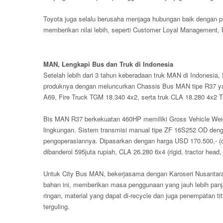
Toyota juga selalu berusaha menjaga hubungan baik dengan 
memberikan nilai lebih, seperti Customer Loyal Management, F
MAN, Lengkapi Bus dan Truk di Indonesia
Setelah lebih dari 3 tahun keberadaan truk MAN di Indonesi
produknya dengan meluncurkan Chassis Bus MAN tipe R37 yan
A69, Fire Truck TGM 18.340 4x2, serta truk CLA 18.280 4x2 
Bis MAN R37 berkekuatan 460HP memiliki Gross Vehicle W
lingkungan. Sistem transmisi manual tipe ZF 16S252 OD de
pengoperasiannya. Dipasarkan dengan harga USD 170.500,- (of
dibanderol 595juta rupiah, CLA 26.280 6x4 (rigid, tractor head
Untuk City Bus MAN, bekerjasama dengan Karoseri Nusantar
bahan ini, memberikan masa penggunaan yang jauh lebih panj
ringan, material yang dapat di-recycle dan juga penempatan ti
terguling.