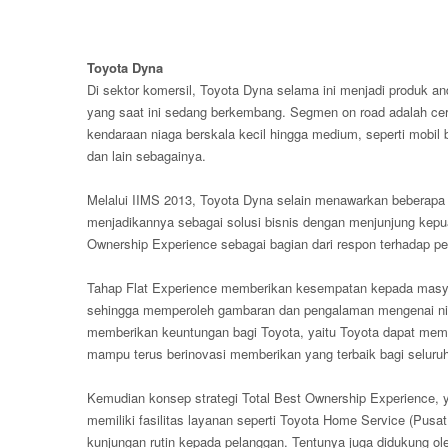
Toyota Dyna
Di sektor komersil, Toyota Dyna selama ini menjadi produk 
yang saat ini sedang berkembang. Segmen on road adalah cer
kendaraan niaga berskala kecil hingga medium, seperti mobil bo
dan lain sebagainya.
Melalui IIMS 2013, Toyota Dyna selain menawarkan beberapa
menjadikannya sebagai solusi bisnis dengan menjunjung kep
Ownership Experience sebagai bagian dari respon terhadap p
Tahap Flat Experience memberikan kesempatan kepada masya
sehingga memperoleh gambaran dan pengalaman mengenai nilai-
memberikan keuntungan bagi Toyota, yaitu Toyota dapat mem
mampu terus berinovasi memberikan yang terbaik bagi seluru
Kemudian konsep strategi Total Best Ownership Experience, y
memiliki fasilitas layanan seperti Toyota Home Service (Pus
kunjungan rutin kepada pelanggan. Tentunya juga didukung ole