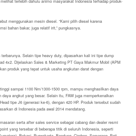
melihat terlebih dahulu animo masyarakat Indonesia terhadap produk-
but menggunakan mesin diesel. “Kami pilih diesel karena
msi bahan bakar, juga relatif irit,” pungkasnya.
rbarunya. Selain tipe heavy duty, dipasarkan kali ini tipe dump
r head 4x2. Dijelaskan Sales & Marketing PT Gaya Makmur Mobil (APM
kan produk yang tepat untuk usaha angkutan darat dengan
e tinggi sampai 1100 Nm/1300-1500 rpm, mampu menghasilkan daya
an daya angkut yang besar. Selain itu, FAW juga memperkenalkan
r Head tipe J6 (generasi ke-6), dengan 420 HP. Produk tersebut sudah
pasarkan di Indonesia pada awal 2014 mendatang.
masaran serta after sales service sebagai cabang dan dealer resmi
nt yang tersebar di beberapa titik di seluruh Indonesia, seperti
matera), Bekasi, Purwakarta, Bandung, Cirebon, Semarang, Pati,