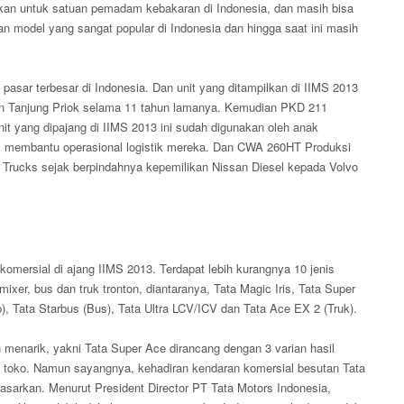
an untuk satuan pemadam kebakaran di Indonesia, dan masih bisa
n model yang sangat popular di Indonesia dan hingga saat ini masih
asar terbesar di Indonesia. Dan unit yang ditampilkan di IIMS 2013
han Tanjung Priok selama 11 tahun lamanya. Kemudian PKD 211
it yang dipajang di IIMS 2013 ini sudah digunakan oleh anak
tuk membantu operasional logistik mereka. Dan CWA 260HT Produksi
Trucks sejak berpindahnya kepemilikan Nissan Diesel kepada Volvo
mersial di ajang IIMS 2013. Terdapat lebih kurangnya 10 jenis
mixer, bus dan truk tronton, diantaranya, Tata Magic Iris, Tata Super
, Tata Starbus (Bus), Tata Ultra LCV/ICV dan Tata Ace EX 2 (Truk).
 menarik, yakni Tata Super Ace dirancang dengan 3 varian hasil
 toko. Namun sayangnya, kehadiran kendaran komersial besutan Tata
asarkan. Menurut President Director PT Tata Motors Indonesia,