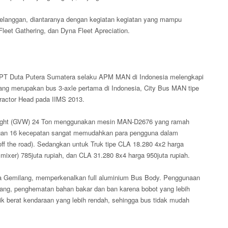
pelanggan, diantaranya dengan kegiatan kegiatan yang mampu
leet Gathering, dan Dyna Fleet Apreciation.
a, PT Duta Putera Sumatera selaku APM MAN di Indonesia melengkapi
g merupakan bus 3-axle pertama di Indonesia, City Bus MAN tipe
Tractor Head pada IIMS 2013.
eight (GVW) 24 Ton menggunakan mesin MAN-D2676 yang ramah
ngan 16 kecepatan sangat memudahkan para pengguna dalam
f the road). Sedangkan untuk Truk tipe CLA 18.280 4x2 harga
, mixer) 785juta rupiah, dan CLA 31.280 8x4 harga 950juta rupiah.
a Gemilang, memperkenalkan full aluminium Bus Body. Penggunaan
ang, penghematan bahan bakar dan ban karena bobot yang lebih
tik berat kendaraan yang lebih rendah, sehingga bus tidak mudah