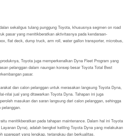
andalan sekaligus tulang punggung Toyota, khususnya segmen on road
uk pasar yang menitikberatkan aktivitasnya pada kendaraan-
x, flat deck, dump truck, arm roll, water gallon transporter, microbus,
 produknya, Toyota juga memperkenalkan Dyna Fleet Program yang
uasan pelanggan dalam naungan konsep besar Toyota Total Best
erkembangan pasar.
rakat dan calon pelanggan untuk merasakan langsung Toyota Dyna,
nilai jual yang ditawarkan Toyota Dyna. Tahapan ini juga
peroleh masukan dan saran langsung dari calon pelanggan, sehingga
h pelanggan.
aitu menitikberatkan pada tahapan maintenance. Dalam hal ini Toyota
at Layanan Dyna), adalah bengkel keliling Toyota Dyna yang melakukan
h sparepart yang lengkap, terjangkau dan berkualitas.