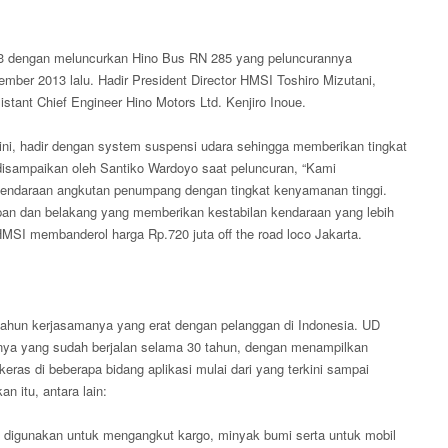
3 dengan meluncurkan Hino Bus RN 285 yang peluncurannya
mber 2013 lalu. Hadir President Director HMSI Toshiro Mizutani,
tant Chief Engineer Hino Motors Ltd. Kenjiro Inoue.
i, hadir dengan system suspensi udara sehingga memberikan tingkat
isampaikan oleh Santiko Wardoyo saat peluncuran, “Kami
kendaraan angkutan penumpang dengan tingkat kenyamanan tinggi.
epan dan belakang yang memberikan kestabilan kendaraan yang lebih
, HMSI membanderol harga Rp.720 juta off the road loco Jakarta.
tahun kerjasamanya yang erat dengan pelanggan di Indonesia. UD
nya yang sudah berjalan selama 30 tahun, dengan menampilkan
keras di beberapa bidang aplikasi mulai dari yang terkini sampai
n itu, antara lain:
k digunakan untuk mengangkut kargo, minyak bumi serta untuk mobil