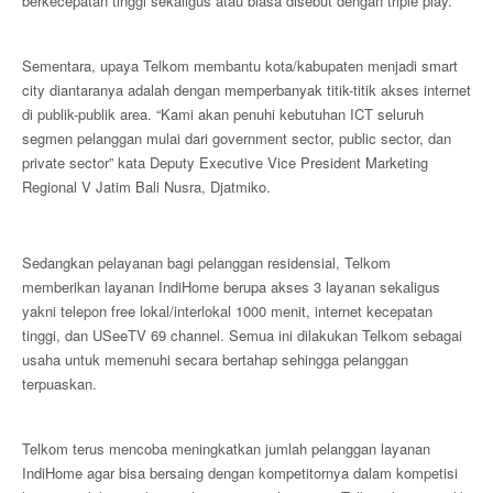
berkecepatan tinggi sekaligus atau biasa disebut dengan triple play.
Sementara, upaya Telkom membantu kota/kabupaten menjadi smart
city diantaranya adalah dengan memperbanyak titik-titik akses internet
di publik-publik area. “Kami akan penuhi kebutuhan ICT seluruh
segmen pelanggan mulai dari government sector, public sector, dan
private sector” kata Deputy Executive Vice President Marketing
Regional V Jatim Bali Nusra, Djatmiko.
Sedangkan pelayanan bagi pelanggan residensial, Telkom
memberikan layanan IndiHome berupa akses 3 layanan sekaligus
yakni telepon free lokal/interlokal 1000 menit, internet kecepatan
tinggi, dan USeeTV 69 channel. Semua ini dilakukan Telkom sebagai
usaha untuk memenuhi secara bertahap sehingga pelanggan
terpuaskan.
Telkom terus mencoba meningkatkan jumlah pelanggan layanan
IndiHome agar bisa bersaing dengan kompetitornya dalam kompetisi