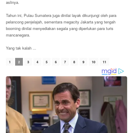
aslinya.
Tahun ini, Pulau Sumatera juga dinilai layak dikunjungi oleh para
pelancong penjelajah, sementara megacity Jakarta yang tengah
booming dinilai menyediakan segala yang diperlukan para turis
mancanegara.
Yang tak kalah ...
1
2
3
4
5
6
7
8
9
10
11