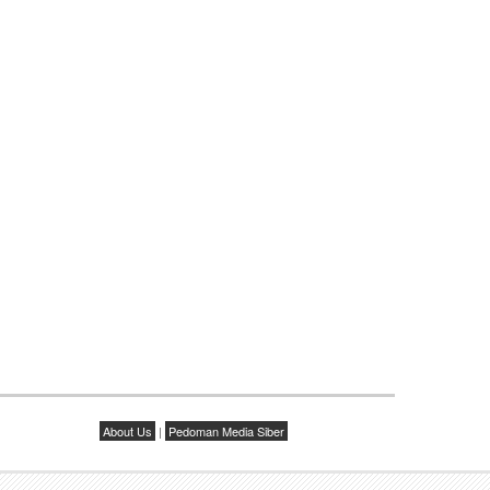
About Us
|
Pedoman Media Siber