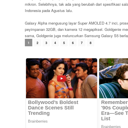
mikron. Selebihnya, tak ada yang berubah dari spesifikasi sa
Indonesia pada Agustus lalu.
Galaxy Alpha mengusung layar Super AMOLED 4.7 inci, prose
peyimpanan 32GB, dan kamera 12 megapiksel. Goldgenie me
sama, Goldgenie juga meluncurkan Samsung Galaxy S5 berl
1
2
3
4
5
6
7
8