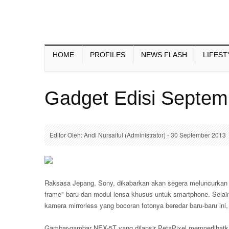
HOME
PROFILES
NEWS FLASH
LIFEST
Gadget Edisi Septem
Editor Oleh: Andi Nursaiful (Administrator) - 30 September 2013
Raksasa Jepang, Sony, dikabarkan akan segera meluncurkan se
frame" baru dan modul lensa khusus untuk smartphone. Selai
kamera mirrorless yang bocoran fotonya beredar baru-baru ini,
Gambar-gambar NEX-5T yang dilansir PetaPixel memperlihatka