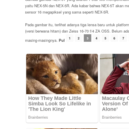
yaitu NEX-5N dan NEX-5R. Ada kabar bahwa NEX-5T akan men
sensor 16 megapiksel yang sama seperti NEX-5R.
Pada gambar itu, terlihat adanya tiga lensa baru untuk pla
(versi berwana hitam) dan Zeiss 16-70 f/4 ZA OSS. Belum ada 
1
2
3
4
5
6
7
masing-masingnya.
Pul