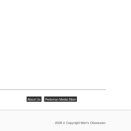
About Us
|
Pedoman Media Siber
2026 © Copyright Men's Obsession