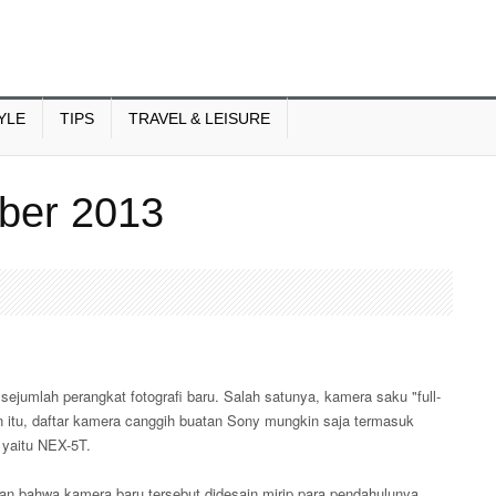
YLE
TIPS
TRAVEL & LEISURE
ber 2013
jumlah perangkat fotografi baru. Salah satunya, kamera saku "full-
n itu, daftar kamera canggih buatan Sony mungkin saja termasuk
 yaitu NEX-5T.
n bahwa kamera baru tersebut didesain mirip para pendahulunya,