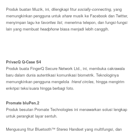
Produk buatan Muzik, ini, dilengkapi fitur
socially-connecting,
yang
memungkinkan pengguna untuk
share
musik ke Facebook dan Twitter,
menyimpan lagu ke
favorites list,
menerima telepon, dan fungsi-fungsi
lain yang membuat
headphone
biasa menjadi lebih canggih.
PrivacQ Q-Case S4
Produk buata FingerQ Secure Network Ltd., ini, membuka cakrawala
baru dalam dunia autentikasi komunikasi biometrik. Teknologinya
memungkinkan pengguna mengelola
friend circles,
hingga mengirim
enkripsi teks/suara hingga berbagi foto.
Promate bluPen.2
Produk besutan Promate Technologies ini menawarkan solusi lengkap
untuk perangkat layar sentuh.
Mengusung fitur Bluetooth™ Stereo Handset yang multifungsi, dan