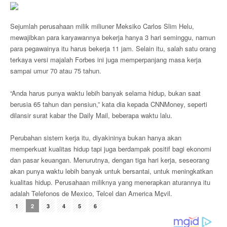
Sejumlah perusahaan milik miliuner Meksiko Carlos Slim Helu,
mewajibkan para karyawannya bekerja hanya 3 hari seminggu, namun
para pegawainya itu harus bekerja 11 jam. Selain itu, salah satu orang
terkaya versi majalah Forbes ini juga memperpanjang masa kerja
sampai umur 70 atau 75 tahun.
“Anda harus punya waktu lebih banyak selama hidup, bukan saat
berusia 65 tahun dan pensiun,” kata dia kepada CNNMoney, seperti
dilansir surat kabar the Daily Mail, beberapa waktu lalu.
Perubahan sistem kerja itu, diyakininya bukan hanya akan
memperkuat kualitas hidup tapi juga berdampak positif bagi ekonomi
dan pasar keuangan. Menurutnya, dengan tiga hari kerja, seseorang
akan punya waktu lebih banyak untuk bersantai, untuk meningkatkan
kualitas hidup. Perusahaan miliknya yang menerapkan aturannya itu
adalah Telefonos de Mexico, Telcel dan America M¢vil.
1
2
3
4
5
6