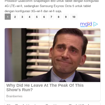
Prosesor Qualcomm Snapdragon 800 untuk tablet dengan konfigurasi
4G LTE+wi-fi, sedangkan Samsung Exynos Octa 5 untuk tablet
dengan konfigurasi 3G+wi-fi dan wi-fi saja.
1
2
3
4
5
6
7
8
9
10