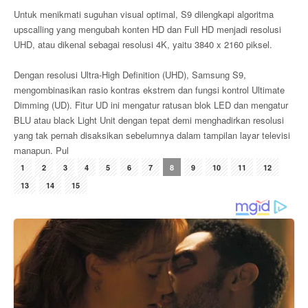
Untuk menikmati suguhan visual optimal, S9 dilengkapi algoritma
upscalling yang mengubah konten HD dan Full HD menjadi resolusi
UHD, atau dikenal sebagai resolusi 4K, yaitu 3840 x 2160 piksel.
Dengan resolusi Ultra-High Definition (UHD), Samsung S9,
mengombinasikan rasio kontras ekstrem dan fungsi kontrol Ultimate
Dimming (UD). Fitur UD ini mengatur ratusan blok LED dan mengatur
BLU atau black Light Unit dengan tepat demi menghadirkan resolusi
yang tak pernah disaksikan sebelumnya dalam tampilan layar televisi
manapun. Pul
1
2
3
4
5
6
7
8
9
10
11
12
13
14
15