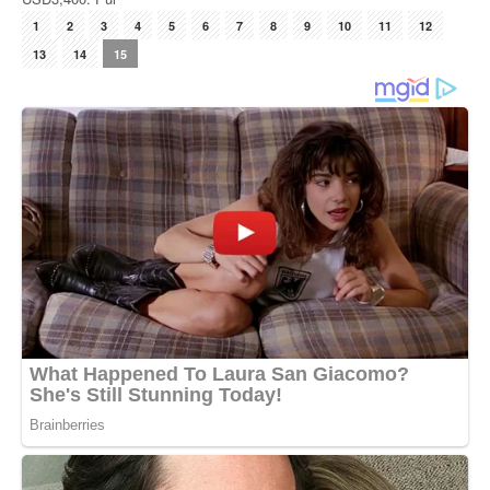
1
2
3
4
5
6
7
8
9
10
11
12
13
14
15