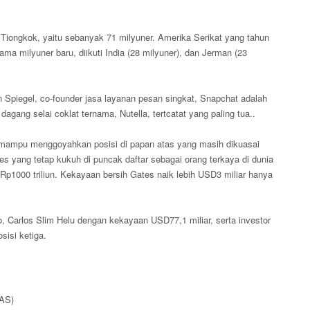
l Tiongkok, yaitu sebanyak 71 milyuner. Amerika Serikat yang tahun
ma milyuner baru, diikuti India (28 milyuner), dan Jerman (23
an Spiegel, co-founder jasa layanan pesan singkat, Snapchat adalah
gang selai coklat ternama, Nutella, tertcatat yang paling tua..
m mampu menggoyahkan posisi di papan atas yang masih dikuasai
s yang tetap kukuh di puncak daftar sebagai orang terkaya di dunia
1000 triliun. Kekayaan bersih Gates naik lebih USD3 miliar hanya
, Carlos Slim Helu dengan kekayaan USD77,1 miliar, serta investor
sisi ketiga.
 AS)