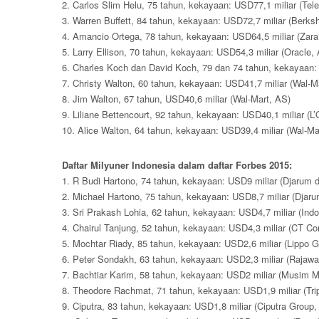
2. Carlos Slim Helu, 75 tahun, kekayaan: USD77,1 miliar (Te
3. Warren Buffett, 84 tahun, kekayaan: USD72,7 miliar (Berks
4. Amancio Ortega, 78 tahun, kekayaan: USD64,5 miliar (Zara
5. Larry Ellison, 70 tahun, kekayaan: USD54,3 miliar (Oracle,
6. Charles Koch dan David Koch, 79 dan 74 tahun, kekayaan: 
7. Christy Walton, 60 tahun, kekayaan: USD41,7 miliar (Wal-M
8. Jim Walton, 67 tahun, USD40,6 miliar (Wal-Mart, AS)
9. Liliane Bettencourt, 92 tahun, kekayaan: USD40,1 miliar (L’
10. Alice Walton, 64 tahun, kekayaan: USD39,4 miliar (Wal-Ma
Daftar Milyuner Indonesia dalam daftar Forbes 2015:
1. R Budi Hartono, 74 tahun, kekayaan: USD9 miliar (Djarum 
2. Michael Hartono, 75 tahun, kekayaan: USD8,7 miliar (Djar
3. Sri Prakash Lohia, 62 tahun, kekayaan: USD4,7 miliar (Ind
4. Chairul Tanjung, 52 tahun, kekayaan: USD4,3 miliar (CT Cor
5. Mochtar Riady, 85 tahun, kekayaan: USD2,6 miliar (Lippo G
6. Peter Sondakh, 63 tahun, kekayaan: USD2,3 miliar (Rajawal
7. Bachtiar Karim, 58 tahun, kekayaan: USD2 miliar (Musim M
8. Theodore Rachmat, 71 tahun, kekayaan: USD1,9 miliar (Trip
9. Ciputra, 83 tahun, kekayaan: USD1,8 miliar (Ciputra Group,