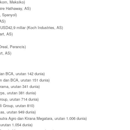
lekom, Meksiko)
hire Hathaway, AS)
, Spanyol)
 AS)
USD42,9 miliar (Koch Industries, AS)
art, AS)
Oreal, Perancis)
rt, AS)
dan BCA, urutan 142 dunia)
um dan BCA, urutan 151 dunia)
orama, urutan 341 dunia)
ps, urutan 381 dunia)
roup, urutan 714 dunia)
i Group, urutan 810)
as, urutan 949 dunia)
utra Agro dan Kirana Megatara, urutan 1.006 dunia)
 urutan 1.054 dunia)