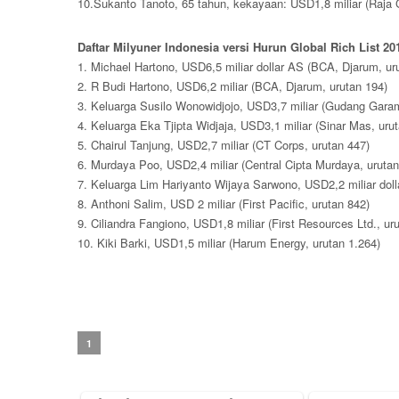
10.Sukanto Tanoto, 65 tahun, kekayaan: USD1,8 miliar (Raja 
Daftar Milyuner Indonesia versi Hurun Global Rich List 20
1. Michael Hartono, USD6,5 miliar dollar AS (BCA, Djarum, ur
2. R Budi Hartono, USD6,2 miliar (BCA, Djarum, urutan 194)
3. Keluarga Susilo Wonowidjojo, USD3,7 miliar (Gudang Garam
4. Keluarga Eka Tjipta Widjaja, USD3,1 miliar (Sinar Mas, uru
5. Chairul Tanjung, USD2,7 miliar (CT Corps, urutan 447)
6. Murdaya Poo, USD2,4 miliar (Central Cipta Murdaya, urutan
7. Keluarga Lim Hariyanto Wijaya Sarwono, USD2,2 miliar doll
8. Anthoni Salim, USD 2 miliar (First Pacific, urutan 842)
9. Ciliandra Fangiono, USD1,8 miliar (First Resources Ltd., ur
10. Kiki Barki, USD1,5 miliar (Harum Energy, urutan 1.264)
1