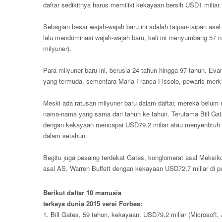
daftar sedikitnya harus memiliki kekayaan bersih USD1 miliar.
Sebagian besar wajah-wajah baru ini adalah taipan-taipan asa
lalu mendominasi wajah-wajah baru, kali ini menyumbang 57 na
milyuner).
Para milyuner baru ini, berusia 24 tahun hingga 97 tahun. Ev
yang termuda, sementara Maria Franca Fissolo, pewaris merk da
Meski ada ratusan milyuner baru dalam daftar, mereka belu
nama-nama yang sama dari tahun ke tahun. Terutama Bill Gate
dengan kekayaan mencapai USD79,2 miliar atau menyenbtuh Rp
dalam setahun.
Begitu juga pesaing terdekat Gates, konglomerat asal Meksiko
asal AS, Warren Buffett dengan kekayaan USD72,7 miliar di po
Berikut daftar 10 manusia
terkaya dunia 2015 versi Forbes:
1. Bill Gates, 59 tahun, kekayaan: USD79,2 miliar (Microsoft,