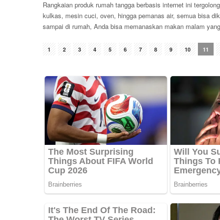
Rangkaian produk rumah tangga berbasis internet ini tergolong
kulkas, mesin cuci, oven, hingga pemanas air, semua bisa dik
sampai di rumah, Anda bisa memanaskan makan malam yang
1
2
3
4
5
6
7
8
9
10
11