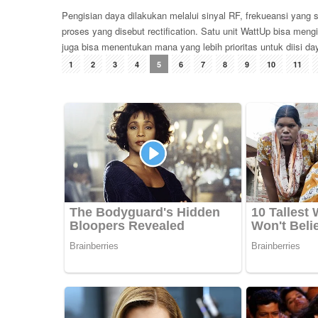
Pengisian daya dilakukan melalui sinyal RF, frekueansi yang
proses yang disebut rectification. Satu unit WattUp bisa meng
juga bisa menentukan mana yang lebih prioritas untuk diisi da
1
2
3
4
5
6
7
8
9
10
11