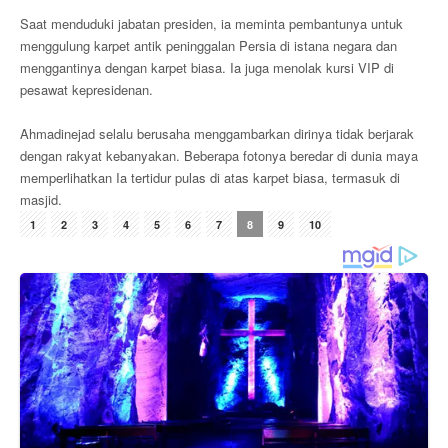
Saat menduduki jabatan presiden, ia meminta pembantunya untuk
menggulung karpet antik peninggalan Persia di istana negara dan
menggantinya dengan karpet biasa. Ia juga menolak kursi VIP di
pesawat kepresidenan.
Ahmadinejad selalu berusaha menggambarkan dirinya tidak berjarak
dengan rakyat kebanyakan. Beberapa fotonya beredar di dunia maya
memperlihatkan Ia tertidur pulas di atas karpet biasa, termasuk di
masjid.
1
2
3
4
5
6
7
8
9
10