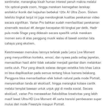
sentimeter, menangkap kisah human interest penuh makna melalui
10x optical-grade zoom, hingga merekam kemegahan lanskap
arsitektur ikonik dari kejauhan berbekal 120x AI Ultra Zoom. Sistem
telefoto tingkat lanjut ini juga mendongkrak kualitas perekaman video
secara signifikan. Varian Pro bahkan sudah memfasilitasi perekaman
sinematik resolusi 4K dengan kecepatan 60 bingkai per detik. Hadir
pula mode Stage yang didesain secara spesifik untuk merekam
momen seru di atas panggung musik walau di bawah sorotan tata
cahaya yang ekstrem.
Keistimewaan memukau lainnya terletak pada Leica Live Moment
yang menyuntikkan konteks, emosi, dan nyawa pada setiap jepretan,
memastikan hasil akhir tidak sekadar menjadi gambar diam melainkan
cerita utuh. Fitur yang diracik selaras dengan estetika foto khas Leica
ini bisa diaplikasikan pada semua rentang fokus kamera belakang.
Pengguna bisa memanfaatkan efek bokeh natural pada mode Portrait,
menyematkan tanda air eksklusif, hingga merangkai kolase cantik
melalui templat bawaan untuk unjuk gigi di media sosial. Secara
eksklusif, varian Pro menawarkan fleksibilitas kreativitas yang lebih
masif lewat Ultra-HD Live Moment 4K serta transisi pembesaran super
mulus dari mode Freestyle maupun Portrait.