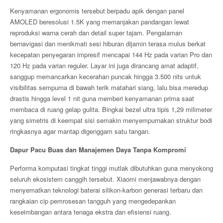
Kenyamanan ergonomis tersebut berpadu apik dengan panel
AMOLED beresolusi 1.5K yang memanjakan pandangan lewat
reproduksi warna cerah dan detail super tajam. Pengalaman
bernavigasi dan menikmati sesi hiburan dijamin terasa mulus berkat
kecepatan penyegaran impresif mencapai 144 Hz pada varian Pro dan
120 Hz pada varian reguler. Layar ini juga dirancang amat adaptif,
sanggup memancarkan kecerahan puncak hingga 3.500 nits untuk
visibilitas sempurna di bawah terik matahari siang, lalu bisa meredup
drastis hingga level 1 nit guna memberi kenyamanan prima saat
membaca di ruang gelap gulita. Bingkai bezel ultra tipis 1,29 milimeter
yang simetris di keempat sisi semakin menyempurnakan struktur bodi
ringkasnya agar mantap digenggam satu tangan.
Dapur Pacu Buas dan Manajemen Daya Tanpa Kompromi
Performa komputasi tingkat tinggi mutlak dibutuhkan guna menyokong
seluruh ekosistem canggih tersebut. Xiaomi menjawabnya dengan
menyematkan teknologi baterai silikon-karbon generasi terbaru dan
rangkaian cip pemrosesan tangguh yang mengedepankan
keseimbangan antara tenaga ekstra dan efisiensi ruang.