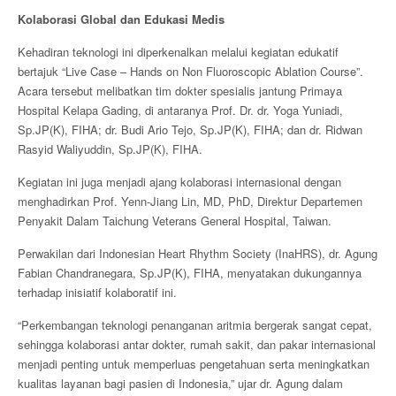
Kolaborasi Global dan Edukasi Medis
Kehadiran teknologi ini diperkenalkan melalui kegiatan edukatif
bertajuk “Live Case – Hands on Non Fluoroscopic Ablation Course”.
Acara tersebut melibatkan tim dokter spesialis jantung Primaya
Hospital Kelapa Gading, di antaranya Prof. Dr. dr. Yoga Yuniadi,
Sp.JP(K), FIHA; dr. Budi Ario Tejo, Sp.JP(K), FIHA; dan dr. Ridwan
Rasyid Waliyuddin, Sp.JP(K), FIHA.
Kegiatan ini juga menjadi ajang kolaborasi internasional dengan
menghadirkan Prof. Yenn-Jiang Lin, MD, PhD, Direktur Departemen
Penyakit Dalam Taichung Veterans General Hospital, Taiwan.
Perwakilan dari Indonesian Heart Rhythm Society (InaHRS), dr. Agung
Fabian Chandranegara, Sp.JP(K), FIHA, menyatakan dukungannya
terhadap inisiatif kolaboratif ini.
“Perkembangan teknologi penanganan aritmia bergerak sangat cepat,
sehingga kolaborasi antar dokter, rumah sakit, dan pakar internasional
menjadi penting untuk memperluas pengetahuan serta meningkatkan
kualitas layanan bagi pasien di Indonesia,” ujar dr. Agung dalam