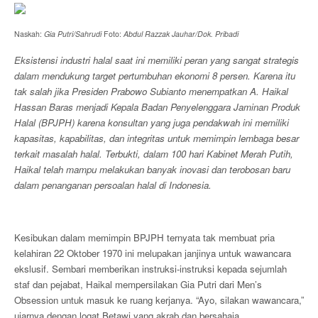
Naskah:
Gia Putri/Sahrudi
Foto:
Abdul Razzak Jauhar/Dok. Pribadi
Eksistensi industri halal saat ini memiliki peran yang sangat strategis
dalam mendukung target pertumbuhan ekonomi 8 persen. Karena itu
tak salah jika Presiden Prabowo Subianto menempatkan A. Haikal
Hassan Baras menjadi Kepala Badan Penyelenggara Jaminan Produk
Halal (BPJPH) karena konsultan yang juga pendakwah ini memiliki
kapasitas, kapabilitas, dan integritas untuk memimpin lembaga besar
terkait masalah halal. Terbukti, dalam 100 hari Kabinet Merah Putih,
Haikal telah mampu melakukan banyak inovasi dan terobosan baru
dalam penanganan persoalan halal di Indonesia.
Kesibukan dalam memimpin BPJPH ternyata tak membuat pria
kelahiran 22 Oktober 1970 ini melupakan janjinya untuk wawancara
ekslusif. Sembari memberikan instruksi-instruksi kepada sejumlah
staf dan pejabat, Haikal mempersilakan Gia Putri dari Men’s
Obsession untuk masuk ke ruang kerjanya. “Ayo, silakan wawancara,”
ujarnya dengan logat Betawi yang akrab dan bersahaja.