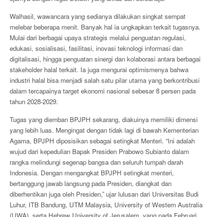
Walhasil, wawancara yang sedianya dilakukan singkat sempat
melebar beberapa menit. Banyak hal ia ungkapkan terkait tugasnya.
Mulai dari berbagai upaya strategis melalui penguatan regulasi,
edukasi, sosialisasi, fasilitasi, inovasi teknologi informasi dan
digitalisasi, hingga penguatan sinergi dan kolaborasi antara berbagai
stakeholder halal terkait. Ia juga mengurai optimismenya bahwa
industri halal bisa menjadi salah satu pilar utama yang berkontribusi
dalam tercapainya target ekonomi nasional sebesar 8 persen pada
tahun 2028-2029.
Tugas yang diemban BPJPH sekarang, diakuinya memiliki dimensi
yang lebih luas. Mengingat dengan tidak lagi di bawah Kementerian
Agama, BPJPH diposisikan sebagai setingkat Menteri. “Ini adalah
wujud dari kepedulian Bapak Presiden Prabowo Subianto dalam
rangka melindungi segenap bangsa dan seluruh tumpah darah
Indonesia. Dengan mengangkat BPJPH setingkat menteri,
bertanggung jawab langsung pada Presiden, diangkat dan
diberhentikan juga oleh Presiden,” ujar lulusan dari Universitas Budi
Luhur, ITB Bandung, UTM Malaysia, University of Western Australia
(UWA), serta Hebrew University of Jerusalem, yang pada Februari