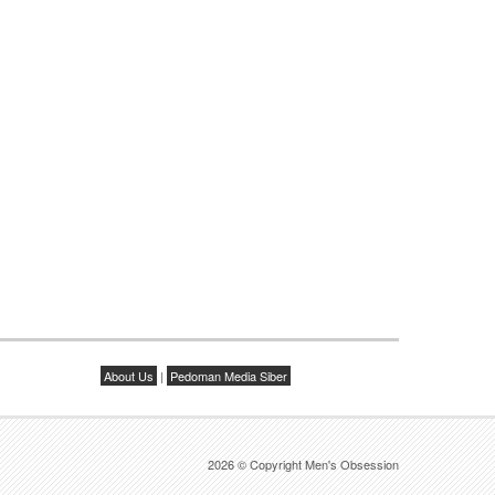
About Us
|
Pedoman Media Siber
2026 © Copyright Men's Obsession