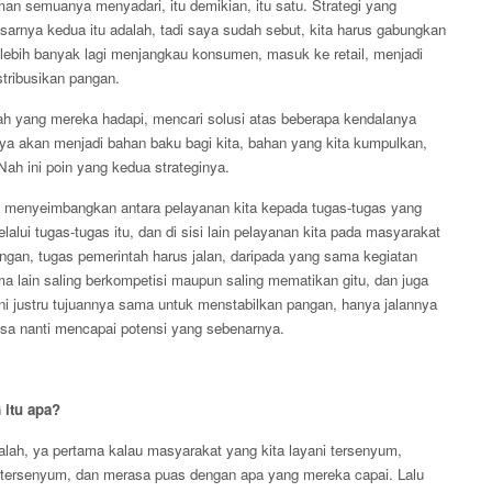
an semuanya menyadari, itu demikian, itu satu. Strategi yang
asarnya kedua itu adalah, tadi saya sudah sebut, kita harus gabungkan
 bisa lebih banyak lagi menjangkau konsumen, masuk ke retail, menjadi
tribusikan pangan.
ah yang mereka hadapi, mencari solusi atas beberapa kendalanya
nya akan menjadi bahan baku bagi kita, bahan yang kita kumpulkan,
Nah ini poin yang kedua strateginya.
us menyeimbangkan antara pelayanan kita kepada tugas-tugas yang
alui tugas-tugas itu, dan di sisi lain pelayanan kita pada masyarakat
iringan, tugas pemerintah harus jalan, daripada yang sama kegiatan
ama lain saling berkompetisi maupun saling mematikan gitu, dan juga
Ini justru tujuannya sama untuk menstabilkan pangan, hanya jalannya
 bisa nanti mencapai potensi yang sebenarnya.
itu apa?
alah, ya pertama kalau masyarakat yang kita layani tersenyum,
a tersenyum, dan merasa puas dengan apa yang mereka capai. Lalu