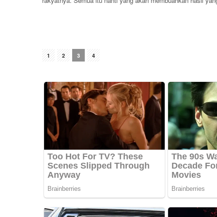
rakyatnya. Semua itu nanti yang akan membuahkan hasil yang
1
2
3
4