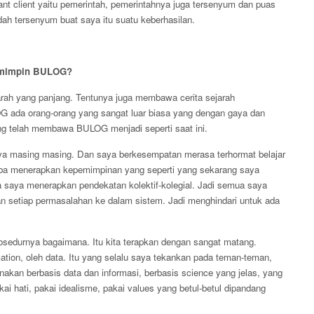
ant client yaitu pemerintah, pemerintahnya juga tersenyum dan puas
dah tersenyum buat saya itu suatu keberhasilan.
memimpin BULOG?
jarah yang panjang. Tentunya juga membawa cerita sejarah
 ada orang-orang yang sangat luar biasa yang dengan gaya dan
g telah membawa BULOG menjadi seperti saat ini.
ya masing masing. Dan saya berkesempatan merasa terhormat belajar
coba menerapkan kepemimpinan yang seperti yang sekarang saya
a saya menerapkan pendekatan kolektif-kolegial. Jadi semua saya
n setiap permasalahan ke dalam sistem. Jadi menghindari untuk ada
osedurnya bagaimana. Itu kita terapkan dengan sangat matang.
ation, oleh data. Itu yang selalu saya tekankan pada teman-teman,
unakan berbasis data dan informasi, berbasis science yang jelas, yang
i hati, pakai idealisme, pakai values yang betul-betul dipandang