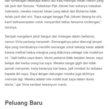
dan rombongan beberapa waktu lalu kala meninjau lokasi vaksin yang
tak jauh dari Senusa. “Kebetulan Pak Jokowi kan sukanya masakan
Indonesia, mereka mencari lokasi yang dekat dari Biofarma tidak
terlalu jauh dari sini. Saya sangat bangga Pak Jokowi datang ke sini,
kami berkesempatan untuk menyambut beliau bersama rombongan,”
tuturnya.
Sempat mengalami jatuh bangun dan rintangan dalam berbisnis,
namun Vivia pantang menyerah. Semangatnya patut diacungi jempol.
Apa yang membuatnya memiliki semangat untuk bekerja keras adalah
karena melihat kedua orangtua yang diakuinya sebagai role modelnya
ini. “Jadi ketika saya down, bisnis pertama tidak berjalan lancar, saya
belajar dari kedua orang tua saya. Mereka sangat gigih dan tidak
pernah menyerah, kerja kerasnya luar biasa, jadi mindset itu terbawa
kepada diri saya. Saya dengan dukungan mereka juga akhirnya
memulai lagi. Mereka adalah role model buat saya dalam dunia
bisnis,” ujar Vivia sembari tersenyum manis.
Peluang Baru