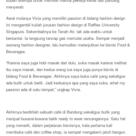
sudah ditempa untuk memiliki mental pekerja keras dan pantang
menyerah.
Awal mulanya Vivia yang memiliki passion di bidang fashion design
ini mengambil kuliah jurusan fashion design di Raffles University
Singapura. Sekembalinya ke Tanah Air, tak ada waktu untuk
bersantai. Ia langsung tancap gas memulai usaha. Sempat menjadi
seorang fashion designer, lalu kemudian melanjutkan ke bisnis Food &
Beverages.
“Karena saya juga hobi masak dari dulu, suka masak karena melihat
ibu saya masak, dan kedua orang tua saya juga punya bisnis di
bidang Food & Beverages. Akhirnya saya buka café yang sekaligus
ada butik untuk batik. Jadi keduanya apa yang saya suka, what my
passion ada di satu tempat,” ungkap Vivia.
Akhirnya berdirilah sebuah café di Bandung sekaligus butik yang
menjual busana-busana batik ready to wear rancangannya. Satu hal
yang menarik, dalam perjalanan bisnisnya, kala pertama kali
membuka café dan coffee shop, ia sempat mengalami jatuh bangun.