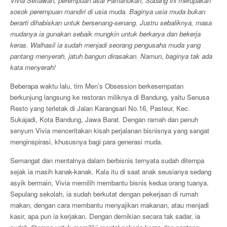
Vivia Setiawan, perempuan asal Pamanukan, Subang ini merupakan
sosok perempuan mandiri di usia muda. Baginya usia muda bukan
berarti dihabiskan untuk bersenang-senang. Justru sebaliknya, masa
mudanya ia gunakan sebaik mungkin untuk berkarya dan bekerja
keras. Walhasil ia sudah menjadi seorang pengusaha muda yang
pantang menyerah, jatuh bangun dirasakan. Namun, baginya tak ada
kata menyerah!
Beberapa waktu lalu, tim Men’s Obsession berkesempatan
berkunjung langsung ke restoran miliknya di Bandung, yaitu Senusa
Resto yang terletak di Jalan Karangsari No.16, Pasteur, Kec.
Sukajadi, Kota Bandung, Jawa Barat. Dengan ramah dan penuh
senyum Vivia menceritakan kisah perjalanan bisnisnya yang sangat
menginspirasi, khususnya bagi para generasi muda.
Semangat dan mentalnya dalam berbisnis ternyata sudah ditempa
sejak ia masih kanak-kanak. Kala itu di saat anak seusianya sedang
asyik bermain, Vivia memilih membantu bisnis kedua orang tuanya.
Sepulang sekolah, ia sudah berkutat dengan pekerjaan di rumah
makan, dengan cara membantu menyajikan makanan, atau menjadi
kasir, apa pun ia kerjakan. Dengan demikian secara tak sadar, ia