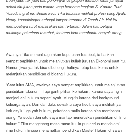
Buah jatuh tak jauh dari pohonnya! Ungkapan tersebut rasanya tepat
sekali ditujukan pada wanita yang bernama lengkap S. Kartika Putri
Yosodiningrat ini. Sedari kecil Tika terbiasa melihat profesi sang Ayah,
Henry Yosodiningrat sebagai lawyer ternama di Tanah Air. Hal itu
membuatnya turut merasakan dan tertanam dalam hati betapa
mulianya pekerjaan tersebut, lantaran bisa membantu banyak orang.
Awalnya Tika sempat ragu akan keputusan tersebut, ia bahkan
sempat terpikirkan untuk melanjutkan kuliah jurusan Ekonomi saat itu.
Namun jiwanya tak bisa dibohongi, hatinya tetap bersikeras untuk
melanjutkan pendidikan di bidang Hukum.
“Saat lulus SMA, awalnya saya sempat terpikirkan untuk melanjutkan
pendidikan Ekonomi. Tapi ganti pilihan ke hukum, karena saya ingin
menjadi ahli hukum seperti ayah. Mungkin karena dari background
keluarga ayah. Dan dari dulu, sewaktu saya kecil, saya melihatnya
kok asyik juga yah hukum, pekerjaan mulia karena bisa membantu
orang. Ya sudah dari situ saya mantap meneruskan pendidikan di ilmu
hukum,” Tika mengenang masa-masa itu. Ia pun serius mendalami
ilmu hukum hingga menamatkan pendidikan Master Hukum di salah