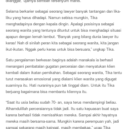
dilanggar,” ujarnya sembari tersenyum manis.
Selama berkarier sebagai seorang lawyer banyak tantangan dan lika-
liku yang harus dihadapi. Namun sebisa mungkin, Tika
menghadapinya dengan kepala dingin. Apalagi posisinya sebagai
seorang wanita yang tentunya dituntut untuk bisa menghadapi situasi
apapun dengan lemah lembut. “Banyak yang bilang dunia lawyer itu
keras! Nah di sinilah peran kita sebagai seorang wanita, kita jangan
ikut-ikutan. Nggak perlu keras untuk bisa bersuara,” ungkap Tika.
Satu pengalaman berkesan baginya adalah manakala ia berhasil
menangani pembatalan gugatan perceraian dan menyatukan klien
kembali dalam ikatan pernikahan. Sebagai seorang wanita, Tika tentu
turut merasakan emosional yang dialami klien wanita yang digugat
suaminya itu. Hati nuraninya pun tak tinggal diam. Untuk itu Tika
berjuang bagaimana bisa membantu kliennya itu.
“Saat itu usia beliau sudah 70- an, saya terus mendampingi beliau.
Alhamdulillah perceraiannya tidak jadi. Itu satu kepuasan buat saya
karena berhasil tidak memisahkan mereka. Sampai akhir hayatnya
mereka masih bersama-sama. Mungkin karena perempuan yah, jadi
sampai sekarang masih keingat, masih membekas,” ucap Tika