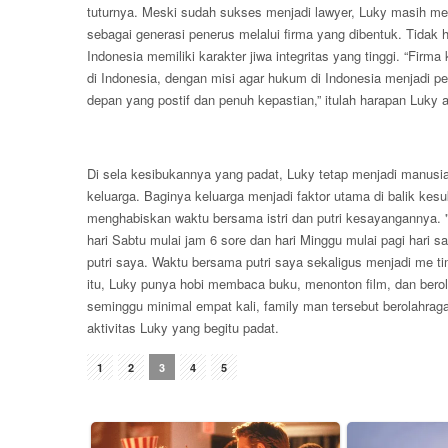
tuturnya. Meski sudah sukses menjadi lawyer, Luky masih mem
sebagai generasi penerus melalui firma yang dibentuk. Tidak
Indonesia memiliki karakter jiwa integritas yang tinggi. “Firm
di Indonesia, dengan misi agar hukum di Indonesia menjadi 
depan yang postif dan penuh kepastian,” itulah harapan Luky a
Di sela kesibukannya yang padat, Luky tetap menjadi manus
keluarga. Baginya keluarga menjadi faktor utama di balik kesu
menghabiskan waktu bersama istri dan putri kesayangannya. "
hari Sabtu mulai jam 6 sore dan hari Minggu mulai pagi hari
putri saya. Waktu bersama putri saya sekaligus menjadi me t
itu, Luky punya hobi membaca buku, menonton film, dan berol
seminggu minimal empat kali, family man tersebut berolahraga
aktivitas Luky yang begitu padat.
1
2
3
4
5