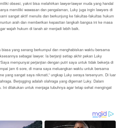
iliki obsesi, yakni bisa melahirkan lawyer-lawyer muda yang handal
 hanya memiliki wawasan dan pengalaman, Luky juga ingin lawyers di
a kami sangat aktif menulis dan berkunjung ke fakultas-fakultas hukum
penuntun arah dan memberikan kepastian langkah bangsa ini ke masa
gar wajah hukum di tanah air menjadi lebih baik.
ia biasa yang senang berkumpul dan menghabiskan waktu bersama
ksesannya sebagai lawyer. Ia berjanji setiap akhir pekan Luky
Saya mempunyai perjanjian dengan putri saya untuk tidak bekerja di
 sampai jam 6 sore, di mana saya meluangkan waktu untuk bersama
ime yang sangat saya nikmati,” ungkap Luky seraya tersenyum. Di luar
ahraga. Berjogging adalah olahraga yang digemari Luky. Dalam
. Ini dilakukan untuk menjaga tubuhnya agar tetap sehat mengingat