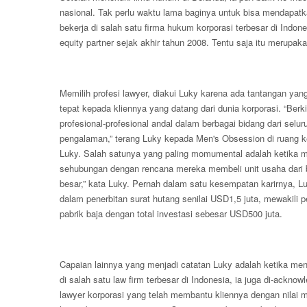
nasional. Tak perlu waktu lama baginya untuk bisa mendapatka
bekerja di salah satu firma hukum korporasi terbesar di Indo
equity partner sejak akhir tahun 2008. Tentu saja itu merupak
Memilih profesi lawyer, diakui Luky karena ada tantangan ya
tepat kepada kliennya yang datang dari dunia korporasi. “Be
profesional-profesional andal dalam berbagai bidang dari selu
pengalaman,” terang Luky kepada Men's Obsession di ruang 
Luky. Salah satunya yang paling momumental adalah ketika m
sehubungan dengan rencana mereka membeli unit usaha dari bank
besar,” kata Luky. Pernah dalam satu kesempatan karirnya, L
dalam penerbitan surat hutang senilai USD1,5 juta, mewakil
pabrik baja dengan total investasi sebesar USD500 juta.
Capaian lainnya yang menjadi catatan Luky adalah ketika me
di salah satu law firm terbesar di Indonesia, ia juga di-ackn
lawyer korporasi yang telah membantu kliennya dengan nilai 