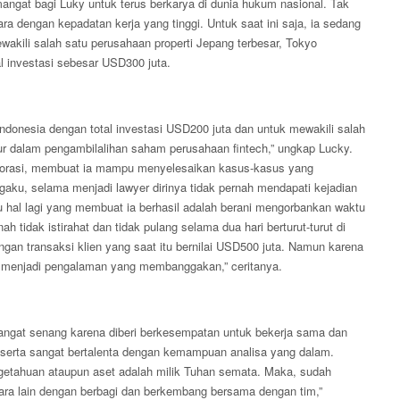
angat bagi Luky untuk terus berkarya di dunia hukum nasional. Tak
a dengan kepadatan kerja yang tinggi. Untuk saat ini saja, ia sedang
wakili salah satu perusahaan properti Jepang terbesar, Tokyo
al investasi sebesar USD300 juta.
donesia dengan total investasi USD200 juta dan untuk mewakili salah
ur dalam pengambilalihan saham perusahaan fintech,” ungkap Lucky.
porasi, membuat ia mampu menyelesaikan kasus-kasus yang
aku, selama menjadi lawyer dirinya tidak pernah mendapati kejadian
u hal lagi yang membuat ia berhasil adalah berani mengorbankan waktu
 tidak istirahat dan tidak pulang selama dua hari berturut-turut di
gan transaksi klien yang saat itu bernilai USD500 juta. Namun karena
ini menjadi pengalaman yang membanggakan,” ceritanya.
sangat senang karena diberi berkesempatan untuk bekerja sama dan
serta sangat bertalenta dengan kemampuan analisa yang dalam.
engetahuan ataupun aset adalah milik Tuhan semata. Maka, sudah
ntara lain dengan berbagi dan berkembang bersama dengan tim,”