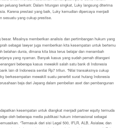
n peluang berkarir. Dalam hitungan singkat, Luky langsung diterima
nesia. Karena prestasi yang baik, Luky kemudian dipercaya menjadi
an sesuatu yang cukup prestise.
ng besar. Misalnya memberikan analisis dan pertimbangan hukum yang
rkiprah sebagai lawyer juga memberikan kita kesempatan untuk bertemu
ruh belahan dunia, dimana kita bisa terus belajar dan menambah
kerjanya yang nyaman. Banyak kasus yang sudah pernah ditangani
enangani beberapa kasus mewakili salah satu bank di Indonesia
 lain di Indonesia senilai Rp7 triliun. “Nilai transaksinya cukup
uky berkesempatan mewakili suatu penerbit surat hutang Indonesia
i perusahaan baja dari Jepang dalam pembelian aset dan pembangunan
ndapatkan kesempatan untuk diangkat menjadi partner equity termuda
owledge oleh beberapa media publikasi hukum internasional sebagai
memuaskan. “Termasuk dari sisi Legal 500, IFLR, ALB, Asialaw, dan