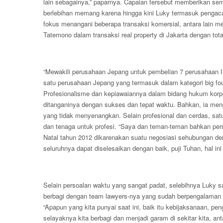
lain sebagainya,” paparnya. Capaian tersebut memberikan sem
berlebihan memang karena hingga kini Luky termasuk pengacar
fokus menangani beberapa transaksi komersial, antara lain me
Tatemono dalam transaksi real property di Jakarta dengan tot
“Mewakili perusahaan Jepang untuk pembelian 7 perusahaan In
satu perusahaan Jepang yang termasuk dalam kategori big fo
Profesionalisme dan kepiawaiannya dalam bidang hukum kor
ditanganinya dengan sukses dan tepat waktu. Bahkan, ia meng
yang tidak menyenangkan. Selain profesional dan cerdas, sat
dan tenaga untuk profesi. “Saya dan teman-teman bahkan pernah
Natal tahun 2012 dikarenakan suatu negosiasi sehubungan den
seluruhnya dapat diselesaikan dengan baik, puji Tuhan, hal 
Selain persoalan waktu yang sangat padat, selebihnya Luky 
berbagi dengan team lawyers-nya yang sudah berpengalaman 
“Apapun yang kita punyai saat ini, baik itu kebijaksanaan, p
selayaknya kita berbagi dan menjadi garam di sekitar kita, a