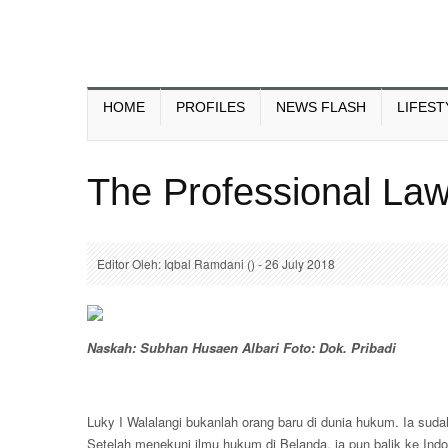
HOME
PROFILES
NEWS FLASH
LIFEST
The Professional La
Editor Oleh: Iqbal Ramdani () - 26 July 2018
Naskah: Subhan Husaen Albari Foto: Dok. Pribadi
Luky I Walalangi bukanlah orang baru di dunia hukum. Ia suda
Setelah menekuni ilmu hukum di Belanda, ia pun balik ke I