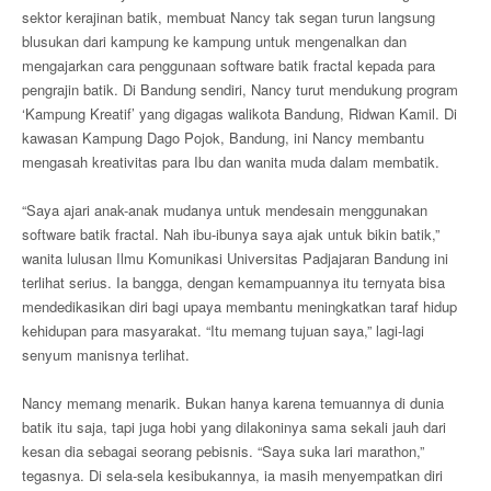
sektor kerajinan batik, membuat Nancy tak segan turun langsung
blusukan dari kampung ke kampung untuk mengenalkan dan
mengajarkan cara penggunaan software batik fractal kepada para
pengrajin batik. Di Bandung sendiri, Nancy turut mendukung program
‘Kampung Kreatif’ yang digagas walikota Bandung, Ridwan Kamil. Di
kawasan Kampung Dago Pojok, Bandung, ini Nancy membantu
mengasah kreativitas para Ibu dan wanita muda dalam membatik.
“Saya ajari anak-anak mudanya untuk mendesain menggunakan
software batik fractal. Nah ibu-ibunya saya ajak untuk bikin batik,”
wanita lulusan Ilmu Komunikasi Universitas Padjajaran Bandung ini
terlihat serius. Ia bangga, dengan kemampuannya itu ternyata bisa
mendedikasikan diri bagi upaya membantu meningkatkan taraf hidup
kehidupan para masyarakat. “Itu memang tujuan saya,” lagi-lagi
senyum manisnya terlihat.
Nancy memang menarik. Bukan hanya karena temuannya di dunia
batik itu saja, tapi juga hobi yang dilakoninya sama sekali jauh dari
kesan dia sebagai seorang pebisnis. “Saya suka lari marathon,”
tegasnya. Di sela-sela kesibukannya, ia masih menyempatkan diri