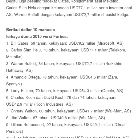
Begitu juga pesaing terdekat Gates, konglomerat asal Meksiko,
Carlos Slim Helu dengan kekayaan USD77,1 miliar, serta investor asal
AS, Warren Buffett dengan kekayaan USD72,7 miliar di posisi ketiga.
Berikut daftar 10 manusia
terkaya dunia 2015 versi Forbes:
1. Bill Gates, 59 tahun, kekayaan: USD79,2 miliar (Microsoft, AS)
2. Carlos Slim Helu, 75 tahun, kekayaan: USD77,1 miliar (Telekom,
Meksiko)
3. Warren Buffett, 84 tahun, kekayaan: USD72,7 miliar (Berkshire
Hathaway, AS)
4. Amancio Ortega, 78 tahun, kekayaan: USD64,5 miliar (Zara,
Spanyol)
5. Larry Ellison, 70 tahun, kekayaan: USD54,3 miliar (Oracle, AS)
6. Charles Koch dan David Koch, 79 dan 74 tahun, kekayaan:
USD42,9 miliar (Koch Industries, AS)
7. Christy Walton, 60 tahun, kekayaan: USD41,7 miliar (Wal-Mart, AS)
8. Jim Walton, 67 tahun, USD40,6 miliar (Wal-Mart, AS)
9. Liliane Bettencourt, 92 tahun, kekayaan: USD40,1 miliar (L’Oreal,
Perancis)
10. Alice Walton, 64 tahun, kekayaan: USD39,4 miliar (Wal-Mart, AS)