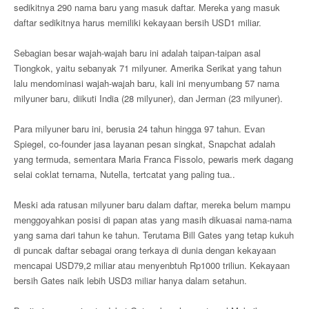
sedikitnya 290 nama baru yang masuk daftar. Mereka yang masuk
daftar sedikitnya harus memiliki kekayaan bersih USD1 miliar.
Sebagian besar wajah-wajah baru ini adalah taipan-taipan asal
Tiongkok, yaitu sebanyak 71 milyuner. Amerika Serikat yang tahun
lalu mendominasi wajah-wajah baru, kali ini menyumbang 57 nama
milyuner baru, diikuti India (28 milyuner), dan Jerman (23 milyuner).
Para milyuner baru ini, berusia 24 tahun hingga 97 tahun. Evan
Spiegel, co-founder jasa layanan pesan singkat, Snapchat adalah
yang termuda, sementara Maria Franca Fissolo, pewaris merk dagang
selai coklat ternama, Nutella, tertcatat yang paling tua..
Meski ada ratusan milyuner baru dalam daftar, mereka belum mampu
menggoyahkan posisi di papan atas yang masih dikuasai nama-nama
yang sama dari tahun ke tahun. Terutama Bill Gates yang tetap kukuh
di puncak daftar sebagai orang terkaya di dunia dengan kekayaan
mencapai USD79,2 miliar atau menyenbtuh Rp1000 triliun. Kekayaan
bersih Gates naik lebih USD3 miliar hanya dalam setahun.