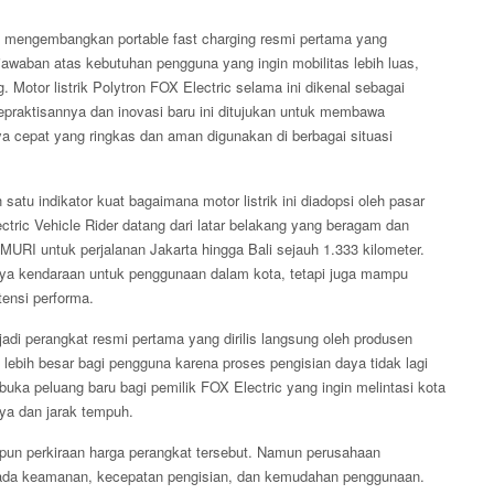
an mengembangkan portable fast charging resmi pertama yang
 jawaban atas kebutuhan pengguna yang ingin mobilitas lebih luas,
. Motor listrik Polytron FOX Electric selama ini dikenal sebagai
kepraktisannya dan inovasi baru ini ditujukan untuk membawa
ya cepat yang ringkas dan aman digunakan di berbagai situasi
tu indikator kuat bagaimana motor listrik ini diadopsi oleh pasar
ctric Vehicle Rider datang dari latar belakang yang beragam dan
URI untuk perjalanan Jakarta hingga Bali sejauh 1.333 kilometer.
ya kendaraan untuk penggunaan dalam kota, tetapi juga mampu
ensi performa.
jadi perangkat resmi pertama yang dirilis langsung oleh produsen
s lebih besar bagi pengguna karena proses pengisian daya tidak lagi
uka peluang baru bagi pemilik FOX Electric yang ingin melintasi kota
aya dan jarak tempuh.
pun perkiraan harga perangkat tersebut. Namun perusahaan
da keamanan, kecepatan pengisian, dan kemudahan penggunaan.