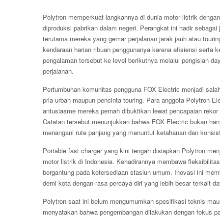
Polytron memperkuat langkahnya di dunia motor listrik deng
diproduksi pabrikan dalam negeri. Perangkat ini hadir sebagai
terutama mereka yang gemar perjalanan jarak jauh atau touring
kendaraan harian ribuan penggunanya karena efisiensi serta 
pengalaman tersebut ke level berikutnya melalui pengisian da
perjalanan.
Pertumbuhan komunitas pengguna FOX Electric menjadi salah sa
pria urban maupun pencinta touring. Para anggota Polytron Ele
antusiasme mereka pernah dibuktikan lewat pencapaian rekor M
Catatan tersebut menunjukkan bahwa FOX Electric bukan han
menangani rute panjang yang menuntut ketahanan dan konsist
Portable fast charger yang kini tengah disiapkan Polytron men
motor listrik di Indonesia. Kehadirannya membawa fleksibilita
bergantung pada ketersediaan stasiun umum. Inovasi ini memb
demi kota dengan rasa percaya diri yang lebih besar terkait d
Polytron saat ini belum mengumumkan spesifikasi teknis mau
menyatakan bahwa pengembangan dilakukan dengan fokus pa