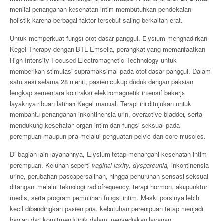
menilai penanganan kesehatan intim membutuhkan pendekatan
holistik karena berbagai faktor tersebut saling berkaitan erat.
Untuk memperkuat fungsi otot dasar panggul, Elysium menghadirkan
Kegel Therapy dengan BTL Emsella, perangkat yang memanfaatkan
High-Intensity Focused Electromagnetic Technology untuk
memberikan stimulasi supramaksimal pada otot dasar panggul. Dalam
satu sesi selama 28 menit, pasien cukup duduk dengan pakaian
lengkap sementara kontraksi elektromagnetik intensif bekerja
layaknya ribuan latihan Kegel manual. Terapi ini ditujukan untuk
membantu penanganan inkontinensia urin, overactive bladder, serta
mendukung kesehatan organ intim dan fungsi seksual pada
perempuan maupun pria melalui penguatan pelvic dan core muscles.
Di bagian lain layanannya, Elysium tetap menangani kesehatan intim
perempuan. Keluhan seperti
vaginal laxity, dyspareunia,
inkontinensia
urine, perubahan pascapersalinan, hingga penurunan sensasi seksual
ditangani melalui teknologi radiofrequency, terapi hormon, akupunktur
medis, serta program pemulihan fungsi intim. Meski porsinya lebih
kecil dibandingkan pasien pria, kebutuhan perempuan tetap menjadi
bagian dari komitmen klinik dalam menyediakan layanan