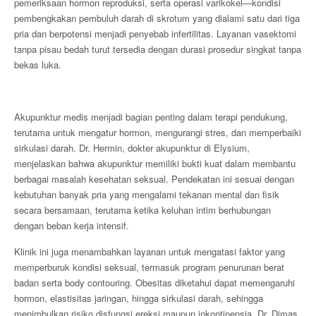
pemeriksaan hormon reproduksi, serta operasi varikokel—kondisi
pembengkakan pembuluh darah di skrotum yang dialami satu dari tiga
pria dan berpotensi menjadi penyebab infertilitas. Layanan vasektomi
tanpa pisau bedah turut tersedia dengan durasi prosedur singkat tanpa
bekas luka.
Akupunktur medis menjadi bagian penting dalam terapi pendukung,
terutama untuk mengatur hormon, mengurangi stres, dan memperbaiki
sirkulasi darah. Dr. Hermin, dokter akupunktur di Elysium,
menjelaskan bahwa akupunktur memiliki bukti kuat dalam membantu
berbagai masalah kesehatan seksual. Pendekatan ini sesuai dengan
kebutuhan banyak pria yang mengalami tekanan mental dan fisik
secara bersamaan, terutama ketika keluhan intim berhubungan
dengan beban kerja intensif.
Klinik ini juga menambahkan layanan untuk mengatasi faktor yang
memperburuk kondisi seksual, termasuk program penurunan berat
badan serta body contouring. Obesitas diketahui dapat memengaruhi
hormon, elastisitas jaringan, hingga sirkulasi darah, sehingga
menimbulkan risiko disfungsi ereksi maupun inkontinensia. Dr. Dimas