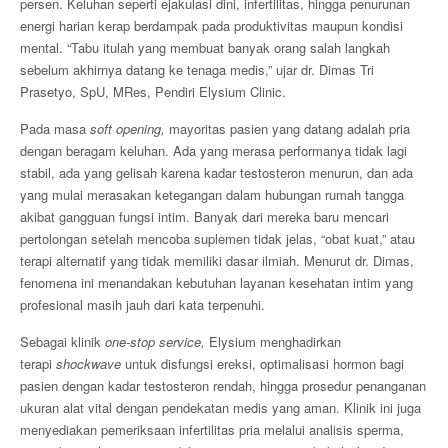
persen. Keluhan seperti ejakulasi dini, infertilitas, hingga penurunan
energi harian kerap berdampak pada produktivitas maupun kondisi
mental. “Tabu itulah yang membuat banyak orang salah langkah
sebelum akhirnya datang ke tenaga medis,” ujar dr. Dimas Tri
Prasetyo, SpU, MRes, Pendiri Elysium Clinic.
Pada masa
soft opening,
mayoritas pasien yang datang adalah pria
dengan beragam keluhan. Ada yang merasa performanya tidak lagi
stabil, ada yang gelisah karena kadar testosteron menurun, dan ada
yang mulai merasakan ketegangan dalam hubungan rumah tangga
akibat gangguan fungsi intim. Banyak dari mereka baru mencari
pertolongan setelah mencoba suplemen tidak jelas, “obat kuat,” atau
terapi alternatif yang tidak memiliki dasar ilmiah. Menurut dr. Dimas,
fenomena ini menandakan kebutuhan layanan kesehatan intim yang
profesional masih jauh dari kata terpenuhi.
Sebagai klinik
one-stop service,
Elysium menghadirkan
terapi
shockwave
untuk disfungsi ereksi, optimalisasi hormon bagi
pasien dengan kadar testosteron rendah, hingga prosedur penanganan
ukuran alat vital dengan pendekatan medis yang aman. Klinik ini juga
menyediakan pemeriksaan infertilitas pria melalui analisis sperma,