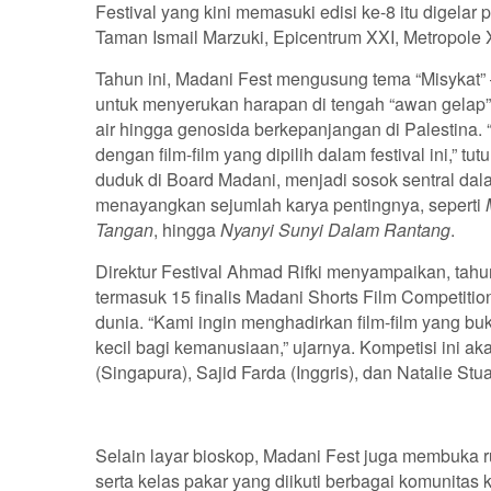
Festival yang kini memasuki edisi ke-8 itu digela
Taman Ismail Marzuki, Epicentrum XXI, Metropole 
Tahun ini, Madani Fest mengusung tema “Misykat”
untuk menyerukan harapan di tengah “awan gelap” t
air hingga genosida berkepanjangan di Palestina.
dengan film-film yang dipilih dalam festival ini,” 
duduk di Board Madani, menjadi sosok sentral dalam
menayangkan sejumlah karya pentingnya, seperti
Tangan
, hingga
Nyanyi Sunyi Dalam Rantang
.
Direktur Festival Ahmad Rifki menyampaikan, tahun
termasuk 15 finalis Madani Shorts Film Competition
dunia. “Kami ingin menghadirkan film-film yang bu
kecil bagi kemanusiaan,” ujarnya. Kompetisi ini akan
(Singapura), Sajid Farda (Inggris), dan Natalie Stuar
Selain layar bioskop, Madani Fest juga membuka 
serta kelas pakar yang diikuti berbagai komunitas