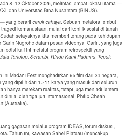
r pada 8–12 Oktober 2025, melintasi empat lokasi utama —
XXI, dan Universitas Bina Nusantara (BINUS).
 — yang berarti
ceruk cahaya
. Sebuah metafora lembut
ragedi kemanusiaan, mulai dari konflik sosial di tanah
 “Sudah selayaknya kita memberi terang pada kehidupan
tutur Garin Nugroho dalam pesan videonya. Garin, yang juga
 edisi kali ini melalui program retrospektif yang
Mata Tertutup
,
Serambi
,
Rindu Kami Padamu
,
Tepuk
 ini Madani Fest menghadirkan 95 film dari 24 negara,
 yang dipilih dari 1.711 karya yang masuk dari seluruh
kan hanya merekam realitas, tetapi juga menjadi lentera
 dinilai oleh tiga juri internasional: Philip Cheah
t (Australia).
ruang gagasan melalui program IDEAS, forum diskusi,
 kota. Tahun ini, kawasan Sahel Plateau (mencakup