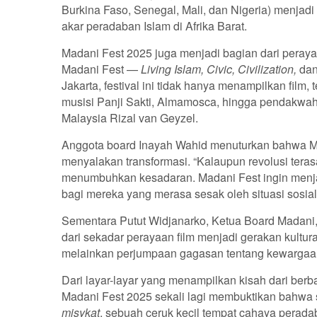
Burkina Faso, Senegal, Mali, dan Nigeria) menjadi
akar peradaban Islam di Afrika Barat.
Madani Fest 2025 juga menjadi bagian dari peray
Madani Fest —
Living Islam, Civic, Civilization,
da
Jakarta, festival ini tidak hanya menampilkan film
musisi Panji Sakti, Almamosca, hingga pendakwah
Malaysia Rizal van Geyzel.
Anggota board Inayah Wahid menuturkan bahwa M
menyalakan transformasi. “Kalaupun revolusi terasa
menumbuhkan kesadaran. Madani Fest ingin menj
bagi mereka yang merasa sesak oleh situasi sosial h
Sementara Putut Widjanarko, Ketua Board Madani, 
dari sekadar perayaan film menjadi gerakan kultur
melainkan perjumpaan gagasan tentang kewargaa
Dari layar-layar yang menampilkan kisah dari berb
Madani Fest 2025 sekali lagi membuktikan bahw
misykat
, sebuah ceruk kecil tempat cahaya perada