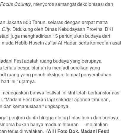
Focus Country
, menyoroti semangat dekolonisasi dan
aan Jakarta 500 Tahun, selaras dengan empat matra
n
City
. Didukung oleh Dinas Kebudayaan Provinsi DKI
, tetapi juga menghadirkan 15 pertunjukan budaya dari
 muda Habib Husein Ja’far Al Hadar, serta komedian asal
adani Fest adalah ruang budaya yang berupaya
 terlalu besar, biarlah ia menjadi percikan yang
adi ruang yang penuh oksigen, tempat penyembuhan
ari ini,” ujarnya.
menegaskan bahwa festival ini kini telah bertransformasi
al. “Madani Fest bukan lagi sekadar agenda tahunan,
n dan kemanusiaan,” ungkapnya.
agai penjuru dunia hingga dialog lintas iman dan budaya,
a sinema bukan hanya medium hiburan — melainkan
ban terus dinyalakan.
(Ali | Foto Dok. Madani Fest)