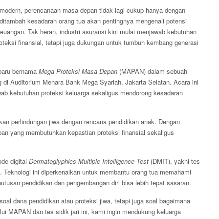
modern, perencanaan masa depan tidak lagi cukup hanya dengan
, ditambah kesadaran orang tua akan pentingnya mengenali potensi
keuangan. Tak heran, industri asuransi kini mulai menjawab kebutuhan
roteksi finansial, tetapi juga dukungan untuk tumbuh kembang generasi
rbaru bernama
Mega Proteksi Masa Depan
(MAPAN) dalam sebuah
 di Auditorium Menara Bank Mega Syariah, Jakarta Selatan. Acara ini
wab kebutuhan proteksi keluarga sekaligus mendorong kesadaran
n perlindungan jiwa dengan rencana pendidikan anak. Dengan
n yang membutuhkan kepastian proteksi finansial sekaligus
de digital
Dermatoglyphics Multiple Intelligence Test
(DMIT), yakni tes
i. Teknologi ini diperkenalkan untuk membantu orang tua memahami
utusan pendidikan dan pengembangan diri bisa lebih tepat sasaran.
l dana pendidikan atau proteksi jiwa, tetapi juga soal bagaimana
lui MAPAN dan tes sidik jari ini, kami ingin mendukung keluarga