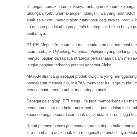
Di tengah semakin kompleksnya tantangan ekonomi keluarga 
tabungan. Kebutuhan akan perlindungan jiwa yang terstruktur
anak sejak dini, menciptakan ruang baru bagi inovasi produk 
itu dengan pendekatan yang lebih terintegrasi, bukan hanya p
berikutnya.
PT PFI Mega Life Insurance meluncurkan produk asuransi te
acara bertajuk
Unlocking Potential Intelligent
yang berlangsung
menjadi bagian dari upaya strategis perusahaan dalam menja
jangka panjang terhadap potensi generasi Alpha.
MAPAN dirancang sebagai produk dwiguna yang menggabungka
pendekatan menyeluruh, MAPAN menyasar keluarga muda urba
perencanaan terarah untuk masa depan anak.
Sebagai pelengkap, PFI Mega Life juga memperkenalkan meto
pemetaan minat dan bakat anak berbasis pemindaian sidik jar
kecenderungan kecerdasan anak sejak usia dini, sehingga kep
“Kami percaya bahwa perencanaan masa depan bukan hanya soa
kita membantu anak-anak kita mengenali potensi dirinya. Mela