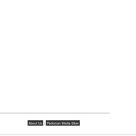
About Us
|
Pedoman Media Siber