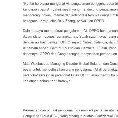
"Ketika berbicara mengenai AI, pengalaman pengguna pada ak
kendaraan bagi AI, yakni mesin yang mendukung pengalaman 
mendorong inovasi internal dan kolaborasi terbuka dengan mi
pengguna kami," jelas Billy Zhang, perwakilan OPPO.
Dalam upaya memperkuat pengalaman AI, OPPO bekerja sama 
dalam sistem operasi perangkatnya. Salah satu inovasi yang 
dengan aplikasi bawaan OPPO seperti Notes, Calendar, dan
AI terbaru seperti Gemini 1.5 Pro dan Gemini 1.5 Flash, yang
depannya, OPPO dan Google tengah menyiapkan pembaruan 
Matt Waldbusser, Managing Director Global Solution dan Cons
besar untuk mendefinisikan ulang pengalaman AI di perangkat
perangkat keras dan perangkat lunak OPPO akan membuka p
kehidupan sehari-hari,” katanya.
Keamanan dan privasi pengguna juga menjadi perhatian utam
Computing Cloud (PCC) yang dibangun di atas Confidential C