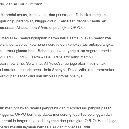
dio, dan AI Call Summary.
oduktivitas, kreativitas, dan pencitraan. Di balik strategi ini,
 chip, perangkat, hingga cloud. Kemitraan dengan MediaTek
emrosesan AI secara
real-time
di perangkat OPPO.
 di MediaTek, mengungkapkan bahwa kerja sama ini akan membawa
ersif, serta solusi keamanan cerdas dan konektivitas antarperangkat
kemungkinan baru. Beberapa inovasi yang akan segera tersedia
i di OPPO Find N5, serta AI Call Translator yang mampu
a real-time. Selain itu, AI VoiceScribe juga akan hadir untuk
konteks. Legenda sepak bola Spanyol, David Villa, turut merasakan
idupan sehari-hari dan aktivitas profesionalnya.
untuk meningkatkan retensi pengguna dan memperluas pangsa pasar.
engguna, OPPO berharap dapat mendorong loyalitas pelanggan dan
a semakin bergantung pada layanan dan perangkat OPPO. Hal ini juga
tan melalui layanan berbasis AI dan monetisasi fitur