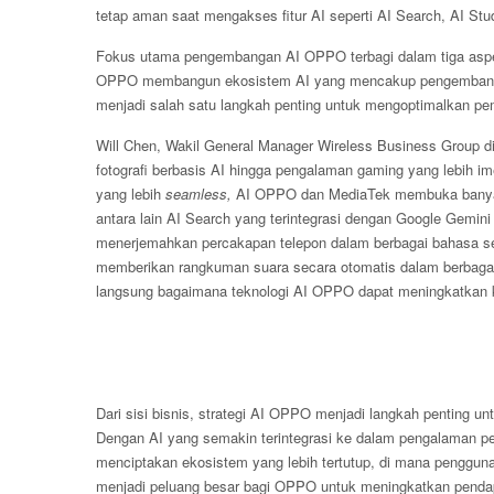
tetap aman saat mengakses fitur AI seperti AI Search, AI Stu
Fokus utama pengembangan AI OPPO terbagi dalam tiga aspek: pr
OPPO membangun ekosistem AI yang mencakup pengembangan
menjadi salah satu langkah penting untuk mengoptimalkan p
Will Chen, Wakil General Manager Wireless Business Group
fotografi berbasis AI hingga pengalaman gaming yang lebih im
yang lebih
seamless,
AI OPPO dan MediaTek membuka banyak 
antara lain AI Search yang terintegrasi dengan Google Gemin
menerjemahkan percakapan telepon dalam berbagai bahasa secar
memberikan rangkuman suara secara otomatis dalam berbagai 
langsung bagaimana teknologi AI OPPO dapat meningkatkan keh
Dari sisi bisnis, strategi AI OPPO menjadi langkah penting 
Dengan AI yang semakin terintegrasi ke dalam pengalaman p
menciptakan ekosistem yang lebih tertutup, di mana penggun
menjadi peluang besar bagi OPPO untuk meningkatkan pendapa