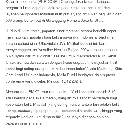
Kelamin Indonesia (PERDOSKI) Cabang Jakarta dan Halodoc,
program ini mencapai puncaknya pada kegiatan konsultasi dan
layanan pengobatan masalah kulit gratis yang ditujukan bagi lebih dari
500 orang, bertempat di Gelanggang Remaja Jakarta Utara.
“Hidup di iklim tropis, paparan sinar matahari secara berlebih dapat
menimbulkan masalah bagi kulit masyarakat Indonesia, terutama
karena radiasi sinar Ultraviolet (UV). Melihat kondisi ini, kami
menyelenggarakan ‘Vaseline Healing Project 2024’ sebagai sebuah
bukti nyata dari misi global Vaseline untuk memberikan Kulit Sehat
Untuk Semua dan sejalan dengan
brand purpose
‘mewujudkan kulit
sehat bagi setiap orang untuk hidup tanpa batas’,” kata Marketing Skin
Care Lead Unilever Indonesia, Meila Putri Handayani dalam press
conference yang digelar, Minggu (15/12/2024).
Menurut data BMKG, rata-rata indeks UV di Indonesia adalah 8-10
atau berada pada skala merah, yang artinya sangat berbahaya bagi
kesehatan kulit. Masalah yang sering muncul antara lain adalah kulit
kering,
sunburn
, hiperpigmentasi, penuaan dini pada kulit, hingga yang
terparah: kanker kulit, dimana 90% kasusnya disebabkan oleh
paparan sinar matahari.