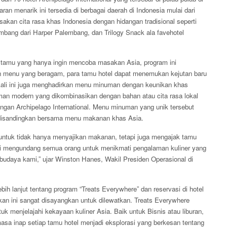
an menarik ini tersedia di berbagai daerah di Indonesia mulai dari
akan cita rasa khas Indonesia dengan hidangan tradisional seperti
mbang dari Harper Palembang, dan Trilogy Snack ala favehotel
ra tamu yang hanya ingin mencoba masakan Asia, program ini
 menu yang beragam, para tamu hotel dapat menemukan kejutan baru
kali ini juga menghadirkan menu minuman dengan keunikan khas
an modern yang dikombinasikan dengan bahan atau cita rasa lokal
ngan Archipelago International. Menu minuman yang unik tersebut
 disandingkan bersama menu makanan khas Asia.
ntuk tidak hanya menyajikan makanan, tetapi juga mengajak tamu
 mengundang semua orang untuk menikmati pengalaman kuliner yang
 budaya kami,” ujar Winston Hanes, Wakil Presiden Operasional di
ebih lanjut tentang program “Treats Everywhere” dan reservasi di hotel
pakan ini sangat disayangkan untuk dilewatkan. Treats Everywhere
k menjelajahi kekayaan kuliner Asia. Baik untuk Bisnis atau liburan,
a inap setiap tamu hotel menjadi eksplorasi yang berkesan tentang