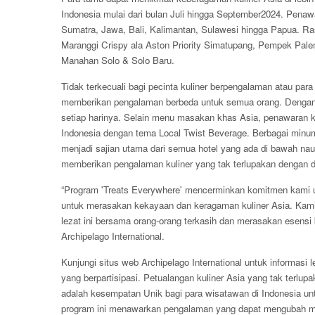
Indonesia mulai dari bulan Juli hingga September2024. Penawar
Sumatra, Jawa, Bali, Kalimantan, Sulawesi hingga Papua. Ras
Maranggi Crispy ala Aston Priority Simatupang, Pempek Pale
Manahan Solo & Solo Baru.
Tidak terkecuali bagi pecinta kuliner berpengalaman atau pa
memberikan pengalaman berbeda untuk semua orang. Dengan
setiap harinya. Selain menu masakan khas Asia, penawaran 
Indonesia dengan tema Local Twist Beverage. Berbagai minum
menjadi sajian utama dari semua hotel yang ada di bawah nau
memberikan pengalaman kuliner yang tak terlupakan dengan
“Program 'Treats Everywhere' mencerminkan komitmen kami u
untuk merasakan kekayaan dan keragaman kuliner Asia.
Kami
lezat ini bersama orang-orang terkasih dan merasakan esensi
Archipelago International.
Kunjungi situs web Archipelago International untuk informasi l
yang berpartisipasi. Petualangan kuliner Asia yang tak terlu
adalah kesempatan Unik bagi para wisatawan di Indonesia untu
program ini menawarkan pengalaman yang dapat mengubah mas