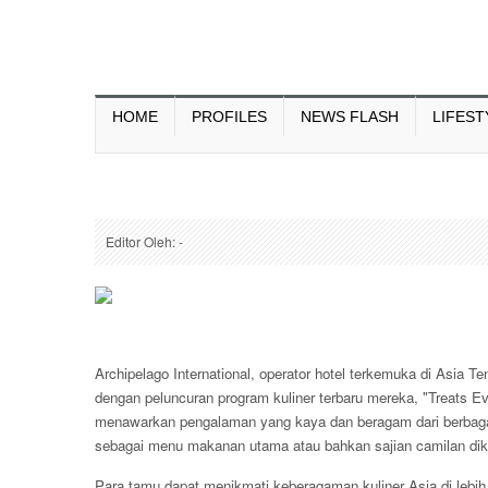
HOME
PROFILES
NEWS FLASH
LIFEST
Editor Oleh: -
Archipelago International, operator hotel terkemuka di Asia 
dengan peluncuran program kuliner terbaru mereka, "Treats Eve
menawarkan pengalaman yang kaya dan beragam dari berbagai 
sebagai menu makanan utama atau bahkan sajian camilan dika
Para tamu dapat menikmati keberagaman kuliner Asia di lebih da