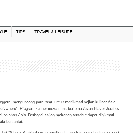
YLE
TIPS
TRAVEL & LEISURE
Tenggara, mengundang para tamu untuk menikmati sajian kuliner Asia
rywhere". Program kuliner inovatif ini, bertema Asian Flavor Journey,
belahan Asia. Berbagai sajian makanan tersebut dapat dinikmati
la bersantai.
ri 79 hotel Archipelago International yang tersebar di pulau-pulau di