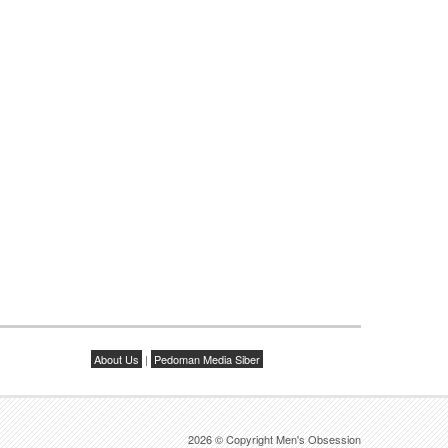
About Us
|
Pedoman Media Siber
2026 © Copyright Men's Obsession