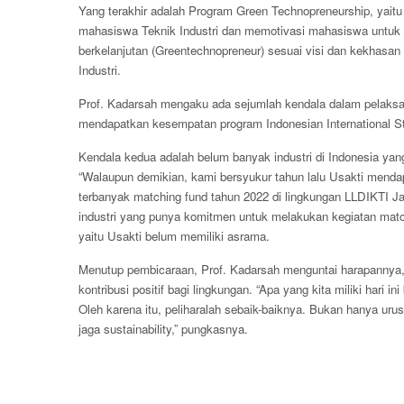
Yang terakhir adalah Program Green Technopreneurship, yaitu
mahasiswa Teknik Industri dan memotivasi mahasiswa untuk b
berkelanjutan (Greentechnopreneur) sesuai visi dan kekhasan U
Industri.
Prof. Kadarsah mengaku ada sejumlah kendala dalam pelaks
mendapatkan kesempatan program Indonesian International St
Kendala kedua adalah belum banyak industri di Indonesia ya
“Walaupun demikian, kami bersyukur tahun lalu Usakti menda
terbanyak matching fund tahun 2022 di lingkungan LLDIKTI J
industri yang punya komitmen untuk melakukan kegiatan match
yaitu Usakti belum memiliki asrama.
Menutup pembicaraan, Prof. Kadarsah menguntai harapannya,
kontribusi positif bagi lingkungan. “Apa yang kita miliki hari i
Oleh karena itu, peliharalah sebaik-baiknya. Bukan hanya urusa
jaga sustainability,” pungkasnya.