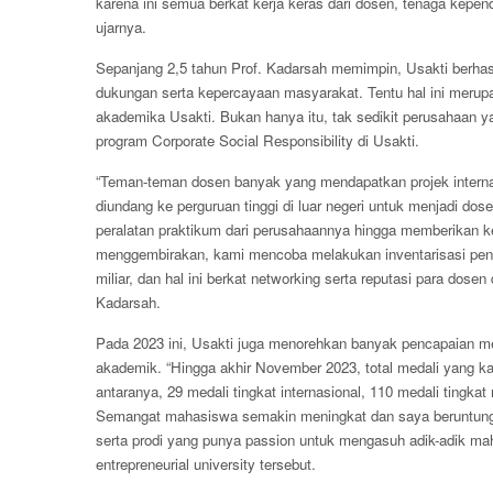
karena ini semua berkat kerja keras dari dosen, tenaga kepen
ujarnya.
Sepanjang 2,5 tahun Prof. Kadarsah memimpin, Usakti berhas
dukungan serta kepercayaan masyarakat. Tentu hal ini merupa
akademika Usakti. Bukan hanya itu, tak sedikit perusahaan
program Corporate Social Responsibility di Usakti.
“Teman-teman dosen banyak yang mendapatkan projek interna
diundang ke perguruan tinggi di luar negeri untuk menjadi d
peralatan praktikum dari perusahaannya hingga memberikan 
menggembirakan, kami mencoba melakukan inventarisasi pen
miliar, dan hal ini berkat networking serta reputasi para dose
Kadarsah.
Pada 2023 ini, Usakti juga menorehkan banyak pencapaian m
akademik. “Hingga akhir November 2023, total medali yang k
antaranya, 29 medali tingkat internasional, 110 medali tingkat 
Semangat mahasiswa semakin meningkat dan saya beruntung p
serta prodi yang punya passion untuk mengasuh adik-adik mah
entrepreneurial university tersebut.