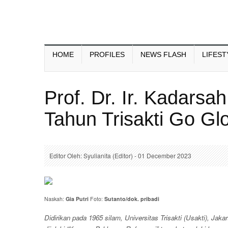
HOME
PROFILES
NEWS FLASH
LIFEST
Prof. Dr. Ir. Kadarsa
Tahun Trisakti Go Gl
Editor Oleh: Syulianita (Editor) - 01 December 2023
Naskah:
Gia Putri
Foto:
Sutanto/dok. pribadi
Didirikan pada 1965 silam, Universitas Trisakti (Usakti), Jaka