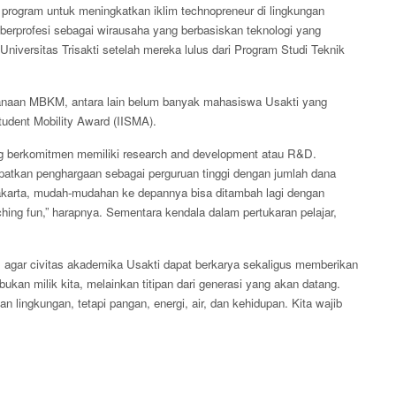
 program untuk meningkatkan iklim technopreneur di lingkungan
erprofesi sebagai wirausaha yang berbasiskan teknologi yang
niversitas Trisakti setelah mereka lulus dari Program Studi Teknik
anaan MBKM, antara lain belum banyak mahasiswa Usakti yang
udent Mobility Award (IISMA).
ng berkomitmen memiliki research and development atau R&D.
patkan penghargaan sebagai perguruan tinggi dengan jumlah dana
akarta, mudah-mudahan ke depannya bisa ditambah lagi dengan
ing fun,” harapnya. Sementara kendala dalam pertukaran pelajar,
 agar civitas akademika Usakti dapat berkarya sekaligus memberikan
ni bukan milik kita, melainkan titipan dari generasi yang akan datang.
n lingkungan, tetapi pangan, energi, air, dan kehidupan. Kita wajib