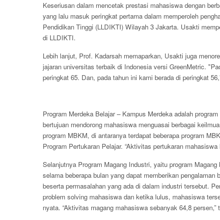
Keseriusan dalam mencetak prestasi mahasiswa dengan berbag
yang lalu masuk peringkat pertama dalam memperoleh pengh
Pendidikan Tinggi (LLDIKTI) Wilayah 3 Jakarta. Usakti memp
di LLDIKTI.
Lebih lanjut, Prof. Kadarsah memaparkan, Usakti juga men
jajaran universitas terbaik di Indonesia versi GreenMetric. "P
peringkat 65. Dan, pada tahun ini kami berada di peringkat 56,
Program Merdeka Belajar – Kampus Merdeka adalah program 
bertujuan mendorong mahasiswa menguasai berbagai keilmuan
program MBKM, di antaranya terdapat beberapa program MBKM 
Program Pertukaran Pelajar. “Aktivitas pertukaran mahasiswa 
Selanjutnya Program Magang Industri, yaitu program Magang k
selama beberapa bulan yang dapat memberikan pengalaman b
beserta permasalahan yang ada di dalam industri tersebut. P
problem solving mahasiswa dan ketika lulus, mahasiswa terse
nyata. “Aktivitas magang mahasiswa sebanyak 64,8 persen,” 