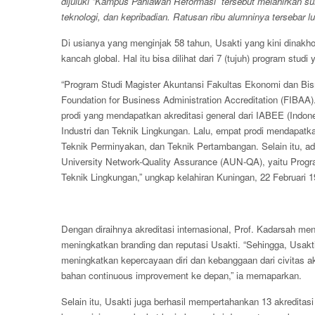
dijuluki “Kampus Pahlawan Reformasi” tersebut melahirkan su
teknologi, dan kepribadian. Ratusan ribu alumninya tersebar lu
Di usianya yang menginjak 58 tahun, Usakti yang kini dinakhoda
kancah global. Hal itu bisa dilihat dari 7 (tujuh) program studi 
“Program Studi Magister Akuntansi Fakultas Ekonomi dan Bisnis
Foundation for Business Administration Accreditation (FIBAA)
prodi yang mendapatkan akreditasi general dari IABEE (Indone
Industri dan Teknik Lingkungan. Lalu, empat prodi mendapatka
Teknik Perminyakan, dan Teknik Pertambangan. Selain itu, ad
University Network-Quality Assurance (AUN-QA), yaitu Prog
Teknik Lingkungan,” ungkap kelahiran Kuningan, 22 Februari 1
Dengan diraihnya akreditasi internasional, Prof. Kadarsah me
meningkatkan branding dan reputasi Usakti. “Sehingga, Usakti
meningkatkan kepercayaan diri dan kebanggaan dari civitas 
bahan continuous improvement ke depan,” ia memaparkan.
Selain itu, Usakti juga berhasil mempertahankan 13 akreditasi 