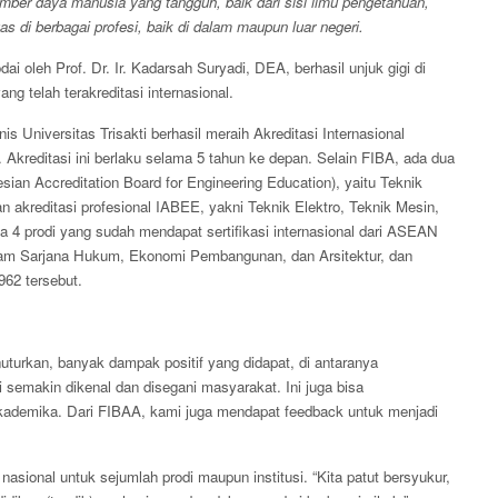
mber daya manusia yang tangguh, baik dari sisi ilmu pengetahuan,
as di berbagai profesi, baik di dalam maupun luar negeri.
i oleh Prof. Dr. Ir. Kadarsah Suryadi, DEA, berhasil unjuk gigi di
yang telah terakreditasi internasional.
 Universitas Trisakti berhasil meraih Akreditasi Internasional
. Akreditasi ini berlaku selama 5 tahun ke depan. Selain FIBA, ada dua
sian Accreditation Board for Engineering Education), yaitu Teknik
n akreditasi profesional IABEE, yakni Teknik Elektro, Teknik Mesin,
a 4 prodi yang sudah mendapat sertifikasi internasional dari ASEAN
ram Sarjana Hukum, Ekonomi Pembangunan, dan Arsitektur, dan
962 tersebut.
nuturkan, banyak dampak positif yang didapat, di antaranya
 semakin dikenal dan disegani masyarakat. Ini juga bisa
akademika. Dari FIBAA, kami juga mendapat feedback untuk menjadi
nasional untuk sejumlah prodi maupun institusi. “Kita patut bersyukur,