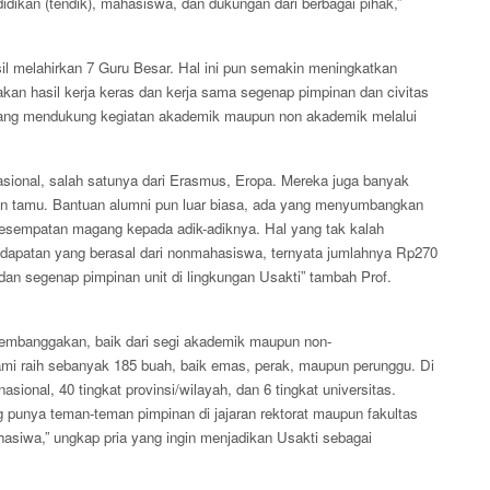
didikan (tendik), mahasiswa, dan dukungan dari berbagai pihak,”
il melahirkan 7 Guru Besar. Hal ini pun semakin meningkatkan
kan hasil kerja keras dan kerja sama segenap pimpinan dan civitas
 yang mendukung kegiatan akademik maupun non akademik melalui
sional, salah satunya dari Erasmus, Eropa. Mereka juga banyak
osen tamu. Bantuan alumni pun luar biasa, ada yang menyumbangkan
kesempatan magang kepada adik-adiknya. Hal yang tak kalah
dapatan yang berasal dari nonmahasiswa, ternyata jumlahnya Rp270
n dan segenap pimpinan unit di lingkungan Usakti” tambah Prof.
embanggakan, baik dari segi akademik maupun non-
ami raih sebanyak 185 buah, baik emas, perak, maupun perunggu. Di
nasional, 40 tingkat provinsi/wilayah, dan 6 tingkat universitas.
unya teman-teman pimpinan di jajaran rektorat maupun fakultas
asiwa,” ungkap pria yang ingin menjadikan Usakti sebagai