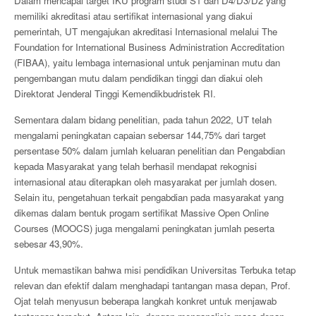
Dalam mencapai target IKU program studi S1 dan D4/D3/D2 yang
memiliki akreditasi atau sertifikat internasional yang diakui
pemerintah, UT mengajukan akreditasi Internasional melalui The
Foundation for International Business Administration Accreditation
(FIBAA), yaitu lembaga internasional untuk penjaminan mutu dan
pengembangan mutu dalam pendidikan tinggi dan diakui oleh
Direktorat Jenderal Tinggi Kemendikbudristek RI.
Sementara dalam bidang penelitian, pada tahun 2022, UT telah
mengalami peningkatan capaian sebersar 144,75% dari target
persentase 50% dalam jumlah keluaran penelitian dan Pengabdian
kepada Masyarakat yang telah berhasil mendapat rekognisi
internasional atau diterapkan oleh masyarakat per jumlah dosen.
Selain itu, pengetahuan terkait pengabdian pada masyarakat yang
dikemas dalam bentuk progam sertifikat Massive Open Online
Courses (MOOCS) juga mengalami peningkatan jumlah peserta
sebesar 43,90%.
Untuk memastikan bahwa misi pendidikan Universitas Terbuka tetap
relevan dan efektif dalam menghadapi tantangan masa depan, Prof.
Ojat telah menyusun beberapa langkah konkret untuk menjawab