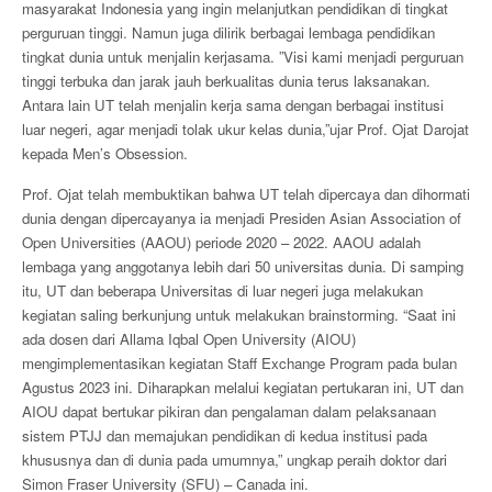
masyarakat Indonesia yang ingin melanjutkan pendidikan di tingkat
perguruan tinggi. Namun juga dilirik berbagai lembaga pendidikan
tingkat dunia untuk menjalin kerjasama. ”Visi kami menjadi perguruan
tinggi terbuka dan jarak jauh berkualitas dunia terus laksanakan.
Antara lain UT telah menjalin kerja sama dengan berbagai institusi
luar negeri, agar menjadi tolak ukur kelas dunia,”ujar Prof. Ojat Darojat
kepada Men’s Obsession.
Prof. Ojat telah membuktikan bahwa UT telah dipercaya dan dihormati
dunia dengan dipercayanya ia menjadi Presiden Asian Association of
Open Universities (AAOU) periode 2020 – 2022. AAOU adalah
lembaga yang anggotanya lebih dari 50 universitas dunia. Di samping
itu, UT dan beberapa Universitas di luar negeri juga melakukan
kegiatan saling berkunjung untuk melakukan brainstorming. “Saat ini
ada dosen dari Allama Iqbal Open University (AIOU)
mengimplementasikan kegiatan Staff Exchange Program pada bulan
Agustus 2023 ini. Diharapkan melalui kegiatan pertukaran ini, UT dan
AIOU dapat bertukar pikiran dan pengalaman dalam pelaksanaan
sistem PTJJ dan memajukan pendidikan di kedua institusi pada
khususnya dan di dunia pada umumnya,” ungkap peraih doktor dari
Simon Fraser University (SFU) – Canada ini.