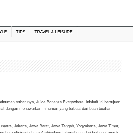
YLE
TIPS
TRAVEL & LEISURE
inuman terbarunya, Juice Bonanza Everywhere. Inisiatif ini bertujuan
ehat dengan menawarkan minuman yang terbuat dari buah-buahan
Sumatra, Jakarta, Jawa Barat, Jawa Tengah, Yogyakarta, Jawa Timur,
ng berpartisipasi dalam Archipelago International dari berbagai merek