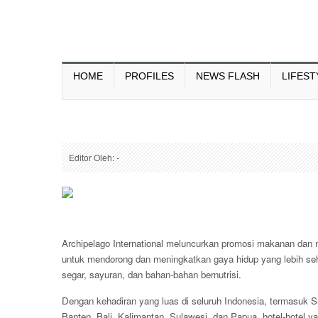
HOME
PROFILES
NEWS FLASH
LIFEST
Editor Oleh: -
Archipelago International meluncurkan promosi makanan dan m
untuk mendorong dan meningkatkan gaya hidup yang lebih s
segar, sayuran, dan bahan-bahan bernutrisi.
Dengan kehadiran yang luas di seluruh Indonesia, termasuk 
Banten, Bali, Kalimantan, Sulawesi, dan Papua, hotel-hotel ya