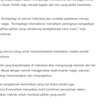
 Quest Hotels siap menjadi bagian dari tren yang peduli kesehatan
l Archipelago di seluruh Indonesia dan mulailah perjalanan menuju
s segar.
"Archipelago International memahami pentingnya mengadopsi
ilihan-pilihan yang mendorong kesejahteraan tamu kami," kata
ational.
ng semua orang untuk memprioritaskan kesehatan mereka sambil
buhnya
tel yang berpartisipasi di Indonesia atau mengunjungi restoran dan bar
 dibuat dengan cermat menggunakan buah-buahan segar, sayuran,
 yang menyenangkan dan menyegarkan.
kan pengalaman keramahan yang luar biasa sambil juga
anza Everywhere merupakan bukti komitmen perusahaan dalam
n individu untuk membuat pilihan yang positif.