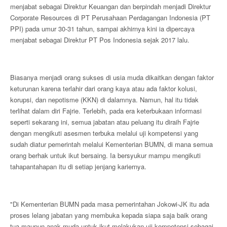
menjabat sebagai Direktur Keuangan dan berpindah menjadi Direktur
Corporate Resources di PT Perusahaan Perdagangan Indonesia (PT
PPI) pada umur 30-31 tahun, sampai akhirnya kini ia dipercaya
menjabat sebagai Direktur PT Pos Indonesia sejak 2017 lalu.
Biasanya menjadi orang sukses di usia muda dikaitkan dengan faktor
keturunan karena terlahir dari orang kaya atau ada faktor kolusi,
korupsi, dan nepotisme (KKN) di dalamnya. Namun, hal itu tidak
terlihat dalam diri Fajrie. Terlebih, pada era keterbukaan informasi
seperti sekarang ini, semua jabatan atau peluang itu diraih Fajrie
dengan mengikuti asesmen terbuka melalui uji kompetensi yang
sudah diatur pemerintah melalui Kementerian BUMN, di mana semua
orang berhak untuk ikut bersaing. Ia bersyukur mampu mengikuti
tahapantahapan itu di setiap jenjang kariernya.
"Di Kementerian BUMN pada masa pemerintahan Jokowi-JK itu ada
proses lelang jabatan yang membuka kepada siapa saja baik orang
tua maupun anak muda untuk ikut melakukan uji kompetensi sebagai