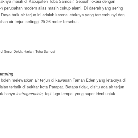
letaknya masih di Kabupaten Toba Samosir. Sebuah lokasi dengan
h perubahan modern alias masih cukup alami. Di daerah yang sering
. Daya tarik air terjun ini adalah karena letaknya yang tersembunyi dan
an air terjun setinggi 25-26 meter tersebut.
 di Sosor Dolok, Harian, Toba Samosir
amping
 boleh melewatkan air terjun di kawasan Taman Eden yang letaknya di
an terbaik di sekitar kota Parapat. Betapa tidak, disitu ada air terjun
ak hanya
instragramable,
tapi juga tempat yang super ideal untuk