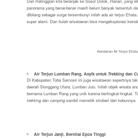
Dari Hatinggian kita beranjak ke Sosor Dolok, Harian, yang 
panorama yang benar-benar masih belum banyak tersentuh ole
dibilang sebagai surga tersembunyi inilah ada air terjun Efrata
super alami. Dan itulah wisatawan bisa mengeksplorasi keindah
Keindahan Air Terjun Efrata
Air Terjun Lumban Rang, Asyik untuk
Trekking
dan
C
Di Kabupaten Toba Samosir ini juga wisatawan sepertinya tak
daerah Sionggang Utara, Lumban Julu. Inilah objek wisata andal
bernama Lumban Rang yang unik karena bertingkat-tingkat. T
trekking
dan
camping
sambil memetik stroberi dari kebunnya.
Air Terjun Janji, Bernilai Epos Tinggi