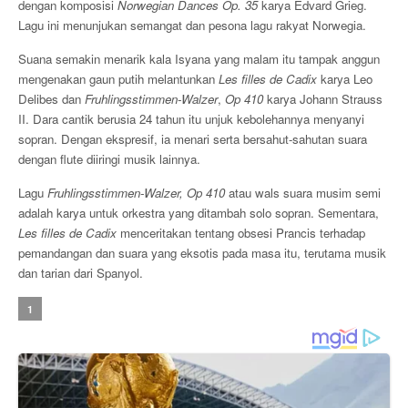
dengan komposisi
Norwegian Dances Op. 35
karya Edvard Grieg.
Lagu ini menunjukan semangat dan pesona lagu rakyat Norwegia.
Suana semakin menarik kala Isyana yang malam itu tampak anggun
mengenakan gaun putih melantunkan
Les filles de Cadix
karya Leo
Delibes dan
Fruhlingsstimmen-Walzer
,
Op 410
karya Johann Strauss
II. Dara cantik berusia 24 tahun itu unjuk kebolehannya menyanyi
sopran. Dengan ekspresif, ia menari serta bersahut-sahutan suara
dengan flute diiringi musik lainnya.
Lagu
Fruhlingsstimmen-Walzer, Op 410
atau wals suara musim semi
adalah karya untuk orkestra yang ditambah solo sopran. Sementara,
Les filles de Cadix
menceritakan tentang obsesi Prancis terhadap
pemandangan dan suara yang eksotis pada masa itu, terutama musik
dan tarian dari Spanyol.
1