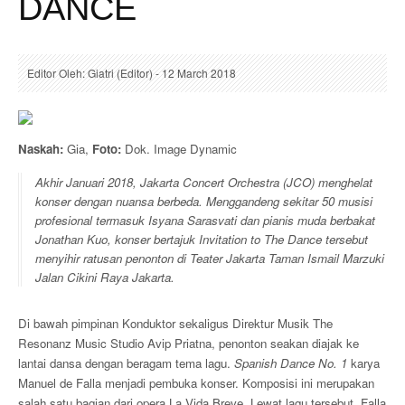
DANCE
Editor Oleh: Giatri (Editor) - 12 March 2018
Naskah:
Gia,
Foto:
Dok. Image Dynamic
Akhir Januari 2018, Jakarta Concert Orchestra (JCO) menghelat
konser dengan nuansa berbeda. Menggandeng sekitar 50 musisi
profesional termasuk Isyana Sarasvati dan pianis muda berbakat
Jonathan Kuo, konser bertajuk
Invitation to The Dance
tersebut
menyihir ratusan penonton di Teater Jakarta Taman Ismail Marzuki
Jalan Cikini Raya Jakarta.
Di bawah pimpinan Konduktor sekaligus Direktur Musik The
Resonanz Music Studio Avip Priatna, penonton seakan diajak ke
lantai dansa dengan beragam tema lagu.
Spanish Dance No. 1
karya
Manuel de Falla menjadi pembuka konser. Komposisi ini merupakan
salah satu bagian dari opera La Vida Breve. Lewat lagu tersebut, Falla