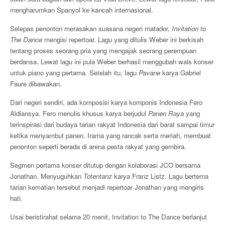
mengharumkan Spanyol ke kancah internasional.
Selepas penonton merasakan suasana negeri matador,
Invitation to
The Dance
mengisi repertoar. Lagu yang ditulis Weber ini berkisah
tentang proses seorang pria yang mengajak seorang perempuan
berdansa. Lewat lagu ini pula Weber berhasil menggubah wals konser
untuk piano yang pertama. Setelah itu, lagu
Pavane
karya Gabriel
Faure dibawakan.
Dari negeri sendiri, ada komposisi karya komponis Indonesia Fero
Aldiansya. Fero menulis khusus karya berjudul
Panen Raya
yang
terinspirasi dari budaya tarian rakyat Indonesia dari barat sampai timur
ketika menyambut panen. Irama yang rancak serta meriah, membuat
penonton seperti berada di arena pesta rakyat yang gembira.
Segmen pertama konser ditutup dengan kolaborasi JCO bersama
Jonathan. Menyuguhkan
Totentanz
karya Franz Listz. Lagu bertema
tarian kematian tersebut menjadi repertoar Jonathan yang mengiris
hati.
Usai beristirahat selama 20 menit, Invitation to The Dance berlanjut