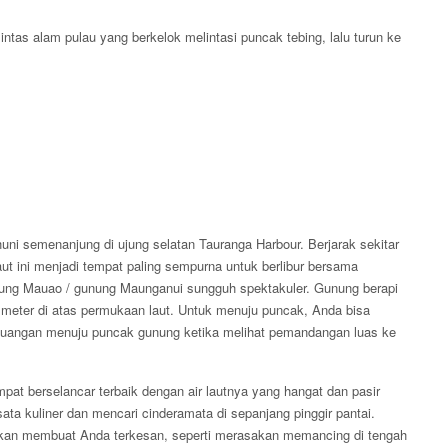
lintas alam pulau yang berkelok melintasi puncak tebing, lalu turun ke
ni semenanjung di ujung selatan Tauranga Harbour. Berjarak sekitar
laut ini menjadi tempat paling sempurna untuk berlibur bersama
gunung Mauao / gunung Maunganui sungguh spektakuler. Gunung berapi
0 meter di atas permukaan laut. Untuk menuju puncak, Anda bisa
rjuangan menuju puncak gunung ketika melihat pemandangan luas ke
empat berselancar terbaik dengan air lautnya yang hangat dan pasir
ata kuliner dan mencari cinderamata di sepanjang pinggir pantai.
 akan membuat Anda terkesan, seperti merasakan memancing di tengah