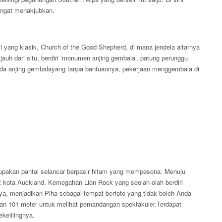
angat menakjubkan.
 yang klasik, Church of the Good Shepherd, di mana jendela altarnya
 dari situ, berdiri ‘monumen anjing gembala’, patung perunggu
ada anjing gembalayang tanpa bantuannya, pekerjaan menggembala di
erupakan pantai selancar berpasir hitam yang mempesona. Menuju
at kota Auckland. Kemegahan Lion Rock yang seolah-olah berdiri
nya, menjadikan Piha sebagai tempat berfoto yang tidak boleh Anda
an 101 meter untuk melihat pemandangan spektakuler.Terdapat
ekelilingnya.