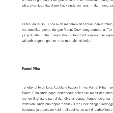
wisatawan juga dapat melihat keindahan langit malam yang s
Di tepi danau ini, Anda akan menemukan sebuah gereja mungil
menampilkan pemandangan Mount Cook yang sempurna. Tak jauh
yang dipahat untuk menyatakan hutang budi kawasan ini kep
wilayah pegunungan ini tentu mustahil dilakukan.
Pantai Piha
Terletak di teluk kota Auckland bagian Timur, Pantai Piha m
Pantai Piha Anda dapat berkendara sekitar 45 menit dari pus
mengelilingi garis pantai dan dikenal dengan tempat selancar
lewatkan. Anda pun dapat mendaki Lion Rock dengan ketinggi
beberapa jalur pejalan kaki melintasi hutan asli di perbukitan s