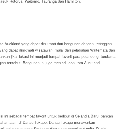
masuk Rotorua, Waitomo, Tauranga dan Hamilton.
 Auckland yang dapat dinikmati dari bangunan dengan ketinggian
ang dapat dinikmati wisatawan, mulai dari pelabuhan Waitemata dan
kan jika lokasi ini menjadi tempat favorit para pelancong, terutama
an tersebut. Bangunan ini juga menjadi icon kota Auckland.
ini sebagai tempat favorit untuk berlibur di Selandia Baru, bahkan
indahan alam di Danau Tekapo. Danau Tekapo menawarkan
ilingi pegunungan Southern Alps yang berselimut salju. Di sini