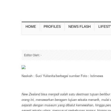
HOME
PROFILES
NEWS FLASH
LIFEST
Editor Oleh: -
Naskah : Suci Yulianita/berbagai sumber Foto : Istimewa
New Zealand bisa menjadi salah satu destinasi tujuan berlibu
orang ini, menawarkan beragam tujuan wisata menarik, mulai 
sejarah dengan museum yang dibalut kemewahan, hingga peng
seperti wisata udara, menyusuri perkebunan anggur, hingga me