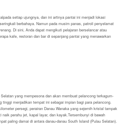
lpada setiap ujungnya, dan ini artinya pantai ini menjadi lokasi
n seringkali berbahaya. Namun pada musim panas, patroli penyelamat
enang. Di sini, Anda dapat mengikuti pelajaran berselancar atau
berapa kafe, restoran dan bar di sepanjang pantai yang menawarkan
Selatan yang mempesona dan akan membuat pelancong terkagum-
 tinggi menjadikan tempat ini sebagai impian bagi para pelancong.
lometer persegi, perairan Danau Wanaka yang sejernih kristal tampak
i naik perahu jet, kapal layar, dan kayak.Tersembunyi di bawah
at paling damai di antara danau-danau South Island (Pulau Selatan).