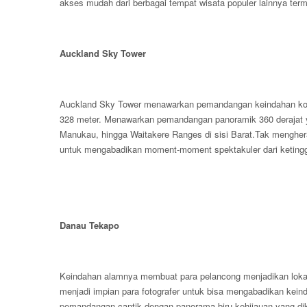
akses mudah dari berbagai tempat wisata populer lainnya ter
Auckland Sky Tower
Auckland Sky Tower menawarkan pemandangan keindahan kota
328 meter. Menawarkan pemandangan panoramik 360 derajat y
Manukau, hingga Waitakere Ranges di sisi Barat.Tak mengheran
untuk mengabadikan moment-moment spektakuler dari ketinggi
Danau Tekapo
Keindahan alamnya membuat para pelancong menjadikan lokasi 
menjadi impian para fotografer untuk bisa mengabadikan ke
pemandangan cantik dengan panorama biru kehijauan yang dikel