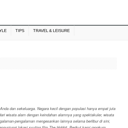
YLE
TIPS
TRAVEL & LEISURE
r Anda dan sekeluarga. Negara kecil dengan populasi hanya empat juta
dari wisata alam dengan keindahan alamnya yang spektakuler, wisata
alaman-pengalaman mengesankan lainnya selama berlibur di sini,
ngunjungi lokasi syuting film The Hobbit. Berikut kami rangkum