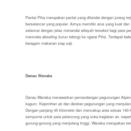
Pantai Piha merupakan pantai yang ditandai dengan jurang terja
berselancar yang populer. Airnya memiliki arus yang kuat da
selancar dengan jelas menandai wilayah tersebut bagi para per
mencoba
abseiling
(turun tebing) ke ngarai Piha. Terdapat be
beragam makanan siap saji.
Danau Wanaka
Danau Wanaka menawarkan pemandangan pegunungan Alpen 
kagum. Kejernihan air dan deretan pegunungan yang menjulang
Dengan panjang 45 kilometer dan mencakup area seluas 193 ki
sempurna untuk para pelancong yang suka kegiatan air, sepert
gunung-gunung yang menjulang tinggi, Wanaka merupakan temp